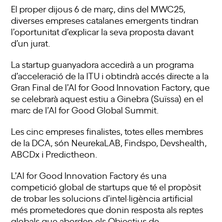
El proper dijous 6 de març, dins del MWC25,
diverses empreses catalanes emergents tindran
l’oportunitat d’explicar la seva proposta davant
d’un jurat.
La startup guanyadora accedirà a un programa
d’acceleració de la ITU i obtindrà accés directe a la
Gran Final de l’
AI for Good Innovation Factory
, que
se celebrarà aquest estiu a Ginebra (Suïssa) en el
marc de l’AI for Good Global Summit.
Les cinc empreses finalistes, totes elles membres
de la DCA, són NeurekaLAB, Findspo, Devshealth,
ABCDx i Predictheon.
L’AI for Good Innovation Factory és una
competició global de startups que té el propòsit
de trobar les solucions d’intel·ligència artificial
més prometedores que donin resposta als reptes
globals que aborden els Objectius de