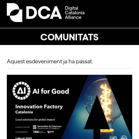
Skip
to
Open
Close
content
mobile
mobile
menu
menu
COMUNITATS
Aquest esdeveniment ja ha passat.