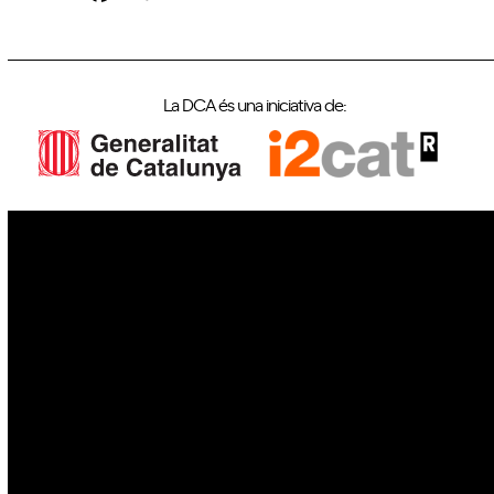
La DCA és una iniciativa de:
IoT
Drons
Ciberseguretat
IA
Espai
Blockchain