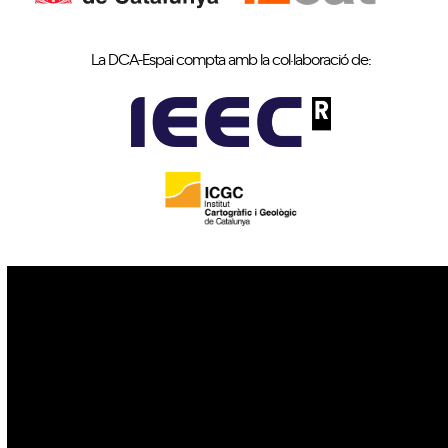
La DCA-Espai compta amb la col·laboració de:
IoT
Drons
Ciberseguretat
IA