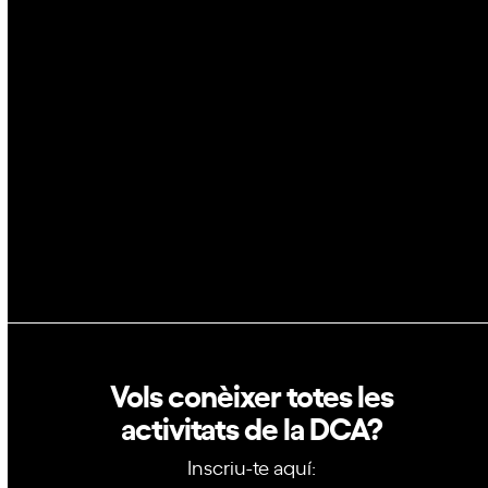
Espai
Blockchain
GovTech
Política de privacitat
Política de cookies
Vols conèixer totes les
activitats de la DCA?
Inscriu-te aquí: