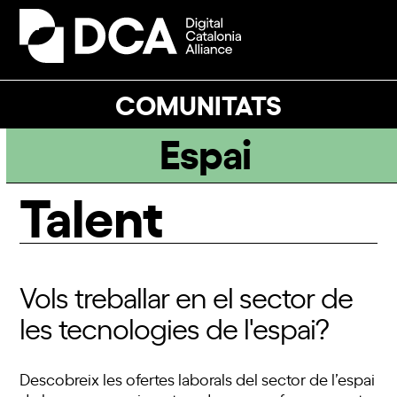
Skip
to
Open
Close
content
mobile
mobile
menu
menu
COMUNITATS
Espai
Talent
Vols treballar en el sector de
les tecnologies de l'espai?
Descobreix les ofertes laborals del sector de l’espai