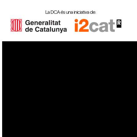
La DCA és una iniciativa de:
IoT
Drons
Ciberseguretat
IA
Espai
Blockchain
GovTech