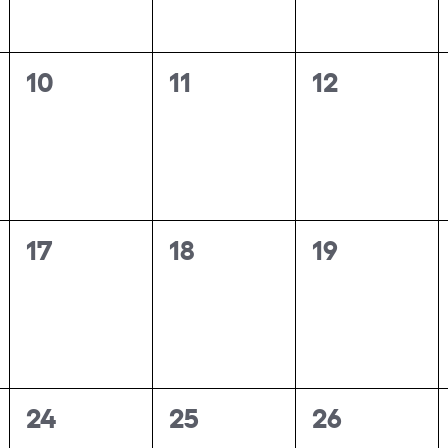
0
0
0
10
11
12
ments,
esdeveniments,
esdeveniments,
esdevenim
0
0
0
17
18
19
ments,
esdeveniments,
esdeveniments,
esdevenim
0
0
0
24
25
26