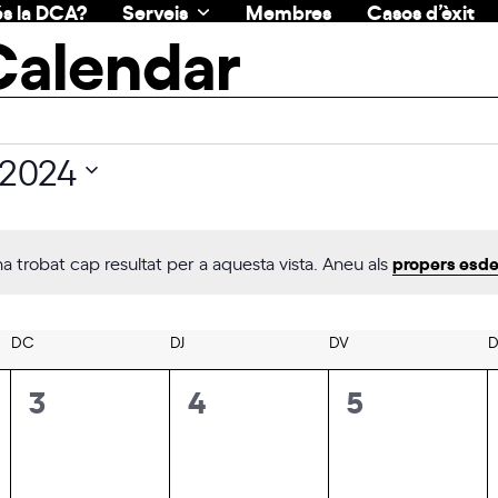
s la DCA?
Serveis
Membres
Casos d’èxit
Calendar
l 2024
na
propers esd
ha trobat cap resultat per a aquesta vista. Aneu als
Notice
DC
DIMECRES
DJ
DIJOUS
DV
DIVENDRES
D
0
0
0
3
4
5
ments,
esdeveniments,
esdeveniments,
esdevenim