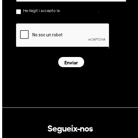
He llegit i accepto la
política de privacitat
.
Enviar
Segueix-nos