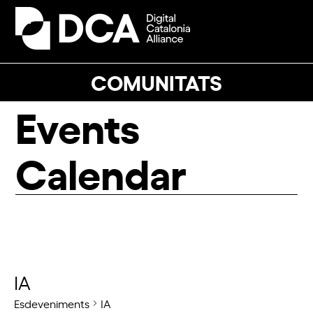
Skip
to
Open
Close
content
mobile
mobile
menu
menu
COMUNITATS
Events
Calendar
IA
Esdeveniments
IA