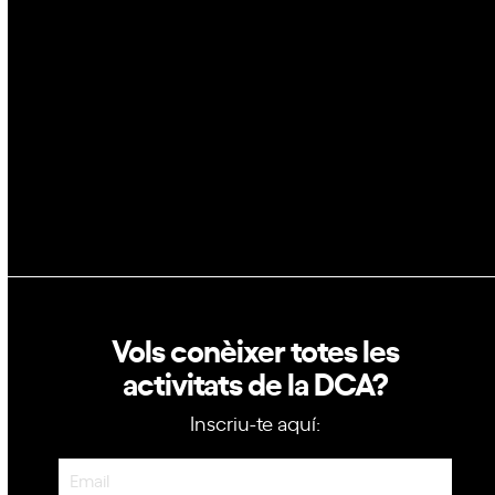
Blockchain
e
GovTech
n
t
Política de privacitat
Política de cookies
Vols conèixer totes les
activitats de la DCA?
Inscriu-te aquí:
Newsletter