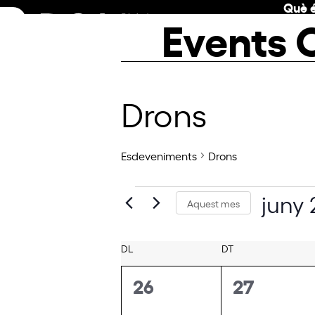
Què é
Skip
Events 
to
content
Drons
Esdeveniments
Drons
E
juny
Aquest mes
s
Seleccio
una
d
C
DL
DILLUNS
DT
DIMARTS
data.
e
a
0
0
26
27
v
l
esdeveniments,
esdeveni