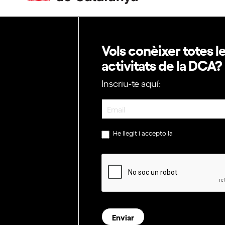
Vols conèixer totes l
activitats de la DCA?
Inscriu-te aquí:
Newsletter
He llegit i accepto la
política de privac
Enviar