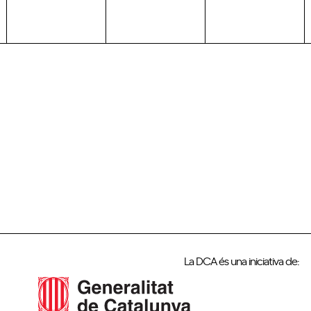
n
t
,
La DCA és una iniciativa de: