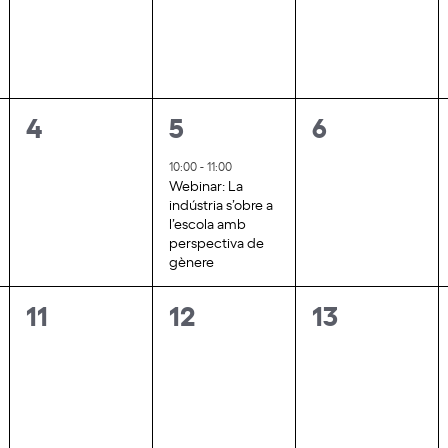
0
1
0
4
5
6
ments,
esdeveniments,
e
esdevenim
10:00
-
11:00
Webinar: La
s
indústria s’obre a
l’escola amb
d
perspectiva de
gènere
e
0
0
0
11
12
13
v
esdeveniments,
esdeveniments,
esdevenim
e
n
i