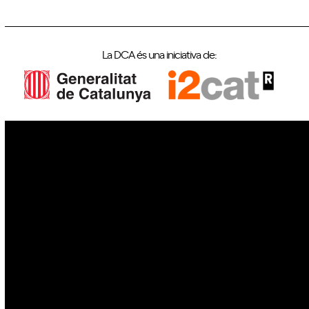
La DCA és una iniciativa de:
IoT
Drons
Ciberseguretat
IA
Espai
Blockchain
GovTech