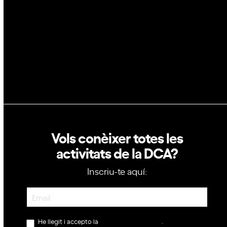
Política de privacitat
Política de cookies
Vols conèixer totes les
activitats de la DCA?
Inscriu-te aquí:
Newsletter
He llegit i accepto la
política de privacitat
.