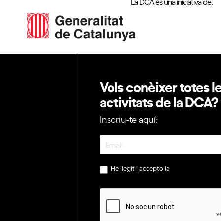
La DCA és una iniciativa de:
Vols conèixer totes l
activitats de la DCA?
Inscriu-te aquí:
Newsletter
He llegit i accepto la
política de privac