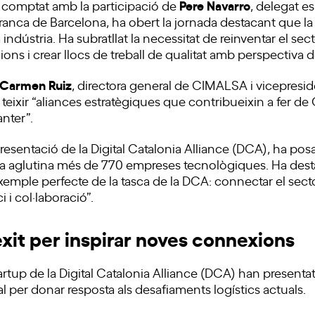
Pere Navarro
a comptat amb la participació de
, delegat es
anca de Barcelona, ha obert la jornada destacant que la l
a indústria. Ha subratllat la necessitat de reinventar el sec
ons i crear llocs de treball de qualitat amb perspectiva d
Carmen Ruiz
, directora general de CIMALSA i vicepresi
 teixir “aliances estratègiques que contribueixin a fer de 
nter”.
presentació de la Digital Catalonia Alliance (DCA), ha posa
ja aglutina més de 770 empreses tecnològiques. Ha dest
emple perfecte de la tasca de la DCA: connectar el sect
 i col·laboració”.
èxit per inspirar noves connexions
rtup de la Digital Catalonia Alliance (DCA) han presenta
cial per donar resposta als desafiaments logístics actuals.