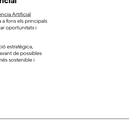
ència Artificial
a fons els principals
car oportunitats i
ció estratègica,
 davant de possibles
més sostenible i