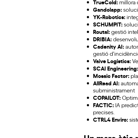
TrueCold:
millora 
Gandolapp:
soluci
YK-Robotics:
integ
SCHUMPIT:
soluci
Routal:
gestió inte
DRIBIA:
desenvolu
Cadenity AI:
autom
gestió d’incidènci
Vaive Logistics:
Ve
SCAI Engineering
Mosaic Factor:
pla
AllRead AI:
automat
subministrament
COPAILOT:
Optimi
FACTIC:
IA predic
precises.
CTRL4 Enviro:
sist
Un marc ètic p