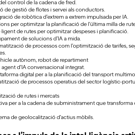
del control de la cadena de fred.
ó de gestió de flotes i servei als conductors.
ració de robòtica d’extrem a extrem impulsada per IA.
ons per optimitzar la planificació de l’última milla de rutes
l·ligent de rutes per optimitzar despeses i planificació.
pament de solucions d’IA a mida.
atització de processos com l’optimització de tarifes, se
es.
hicle autònom, robot de repartiment
:
agent d’IA conversacional integrat.
taforma digital per a la planificació del transport multim
ització de processos operatius del sector logístic-port
tzació de rutes i mercats
tiva per a la cadena de subministrament que transforma
ema de geolocalització d’actius mòbils.
er a l’impuls de la
intel·ligència arti