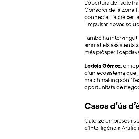
L’obertura de l’acte h
Consorci de la Zona Fr
connecta i fa créixer l
“impulsar noves soluci
També ha intervingut
animat els assistents a
més pròsper i capdava
Letícia Gómez
, en re
d’un ecosistema que 
matchmaking són “l’ex
oportunitats de negoci
Casos d’ús d’
Catorze empreses i sta
d’Intel·ligència Artifi