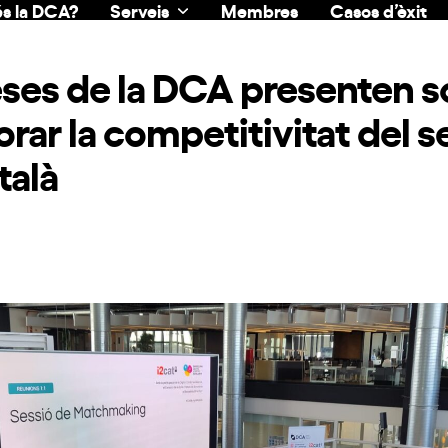
s la DCA?
Serveis
Membres
Casos d’èxit
ses de la DCA presenten s
orar la competitivitat del s
talà