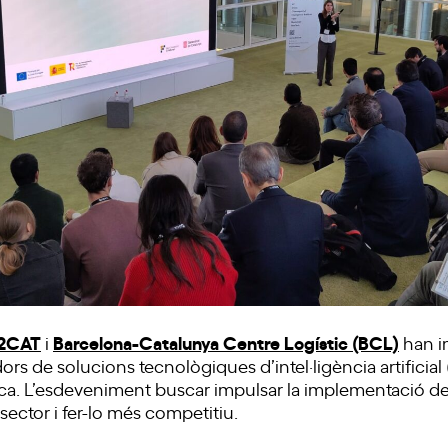
i2CAT
Barcelona-Catalunya Centre Logístic (BCL)
i
han i
rs de solucions tecnològiques d’intel·ligència artificia
tica. L’esdeveniment buscar impulsar la implementació de 
 sector i fer-lo més competitiu.