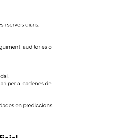
 i serveis diaris.
guiment, auditories o
odal.
uari per a cadenes de
 dades en prediccions
ficial