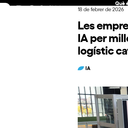
Què é
Skip
18 de febrer de 2026
to
content
Les empre
IA per mill
logístic ca
IA