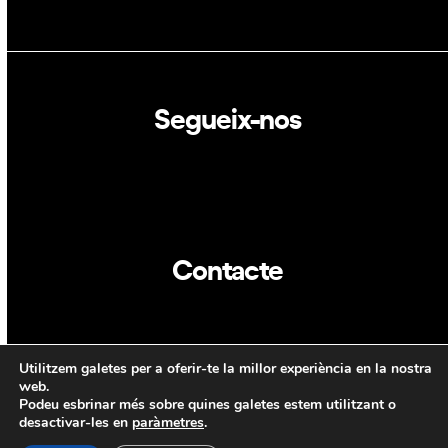
Segueix-nos
Linkedin
Twitter
Contacte
info@dca.cat
Utilitzem galetes per a oferir-te la millor experiència en la nostra
CAT
ENG
web.
Podeu esbrinar més sobre quines galetes estem utilitzant o
desactivar-les en
paràmetres
.