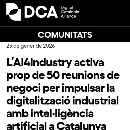
Skip
to
Open
Close
content
mobile
mobile
menu
menu
COMUNITATS
23 de gener de 2026
L’AI4Industry activa
prop de 50 reunions de
negoci per impulsar la
digitalització industrial
amb intel·ligència
artificial a Catalunya