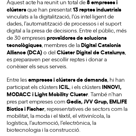
8 empreses i
Aquest acte ha reunit un total de
clústers
13 reptes industrials
que han presentat
vinculats a la digitalització, l’ús intel·ligent de
dades, l’automatització de processos i el suport
digital a la presa de decisions. Entre el públic, més
proveïdores de solucions
de 30 empreses
tecnològiques
Digital Catalonia
, membres de la
Alliance (DCA)
Clúster Digital de Catalunya
o del
,
es preparaven per escollir reptes i donar a
conèixer els seus serveis.
empreses i clústers de demanda
Entre les
, hi han
ICIL
INNOVI,
participat els clústers
, i els clústers
MODACC i Light Mobility Cluster
. També n’han
Gedia, JVV Grup, EMLIFE
pres part empreses com
Biotics i Fischer
, representatives de sectors com la
mobilitat, la moda i el tèxtil, el vitivinícola, la
logística, l’automoció, l’electrònica, la
biotecnologia i la construcció.