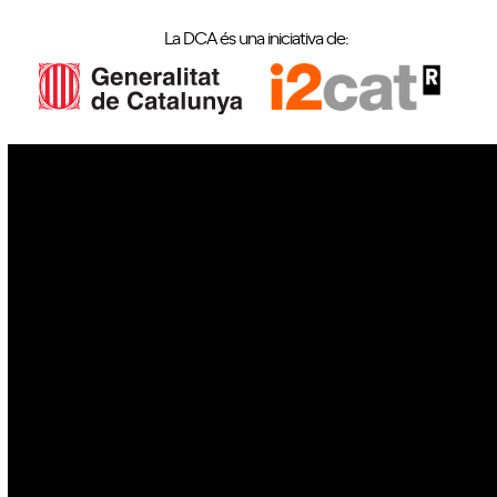
La DCA és una iniciativa de:
IoT
Drons
Ciberseguretat
IA
Espai
Blockchain
GovTech