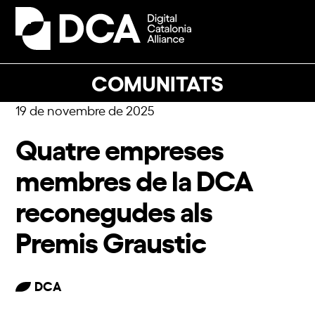
Skip
to
Open
Close
content
mobile
mobile
menu
menu
COMUNITATS
19 de novembre de 2025
Quatre empreses
membres de la DCA
reconegudes als
Premis Graustic
DCA