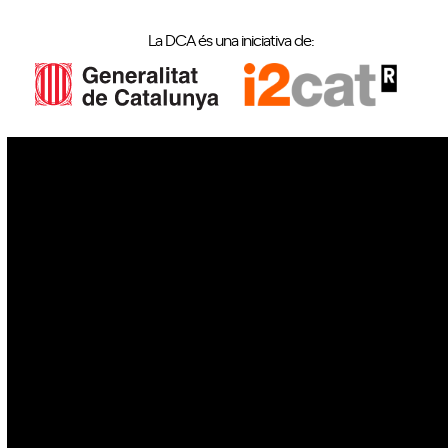
La DCA és una iniciativa de:
IoT
Drons
Ciberseguretat
IA
Espai
Blockchain
GovTech