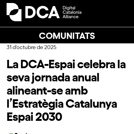
Skip
to
Open
Close
content
mobile
mobile
menu
menu
COMUNITATS
31 d'octubre de 2025
La DCA-Espai celebra la
seva jornada anual
alineant-se amb
l’Estratègia Catalunya
Espai 2030