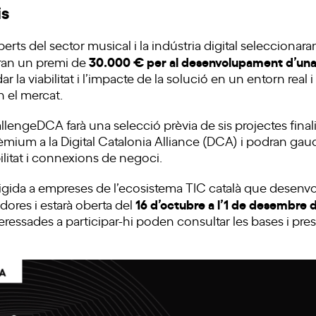
is
erts del sector musical i la indústria digital seleccionara
30.000 € per al desenvolupament d’una 
bran un premi de
ar la viabilitat i l’impacte de la solució en un entorn rea
n el mercat.
llengeDCA farà una selecció prèvia de sis projectes final
mium a la Digital Catalonia Alliance (DCA) i podran gaud
ilitat i connexions de negoci.
rigida a empreses de l’ecosistema TIC català que desenv
16 d’octubre a l’1 de desembre d
ores i estarà oberta del
teressades a participar-hi poden consultar les bases i pre