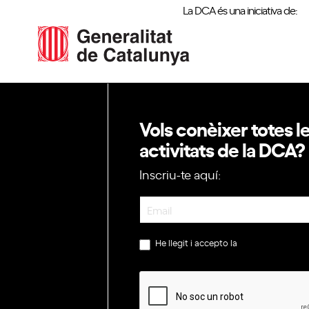
La DCA és una iniciativa de:
Vols conèixer totes l
activitats de la DCA?
Inscriu-te aquí:
Newsletter
He llegit i accepto la
política de privac