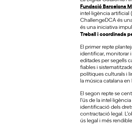
Fundació Barcelona M
intel·ligència artificia
ChallengeDCA és una a
és una iniciativa impu
Treball i coordinada 
El primer repte plante
identificar, monitorar
editades per segells c
fiables i sistematitza
polítiques culturals i l
la música catalana en l
El segon repte se cent
l’ús de la intel·ligènci
identificació dels dret
contractació legal. L’ob
ús legal i més rendible