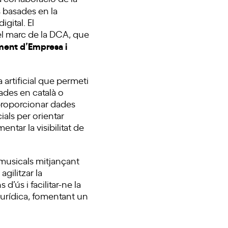
s basades en la
igital. El
el marc de la DCA, que
ament d’Empresa i
 artificial que permeti
ades en català o
 proporcionar dades
als per orientar
entar la visibilitat de
 musicals mitjançant
agilitzar la
d’ús i facilitar-ne la
t jurídica, fomentant un