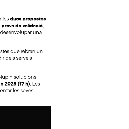
dues propostes
n les
prova de validació
,
l i desenvolupar una
istes que rebran un
ir dels serveis
olupin solucions
e 2025 (17 h)
. Les
sentar les seves