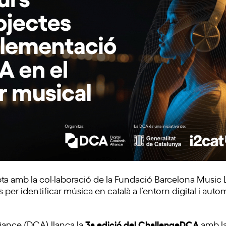
a amb la col·laboració de la Fundació Barcelona Music L
er identificar música en català a l’entorn digital i autom
3a edició del ChallengeDCA
lliance (DCA) llança la
amb la