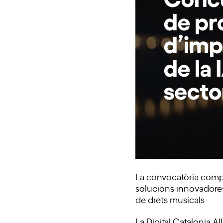
La convocatòria compt
solucions innovadores p
de drets musicals
La Digital Catalonia A