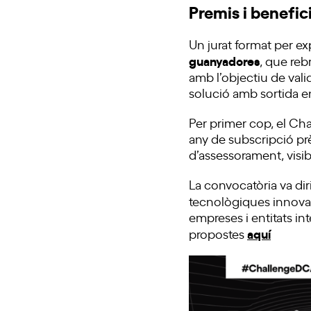
Premis i benefic
Un jurat format per exp
guanyadores
, que re
amb l’objectiu de valid
solució amb sortida e
Per primer cop, el Cha
any de subscripció prè
d’assessorament, visib
La convocatòria va di
tecnològiques innovad
empreses i entitats in
aquí
propostes