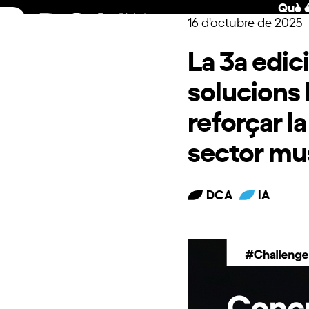
Què é
Skip
16 d'octubre de 2025
to
content
La 3a edi
solucions b
reforçar la
sector mu
DCA
IA