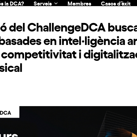
s la DCA?
Serveis
Membres
Casos d’èxit
ció del ChallengeDCA busc
asades en intel·ligència art
 competitivitat i digitalitza
sical