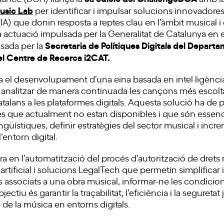
usic Lab
per identificar i impulsar solucions innovadore
l (IA) que donin resposta a reptes clau en l’àmbit musical i d
ctuació impulsada per la Generalitat de Catalunya en 
Secretaria de Polítiques Digitals del Depart
lsada per la
pel Centre de Recerca i2CAT.
ja el desenvolupament d’una eina basada en intel·ligència
 i analitzar de manera continuada les cançons més escolt
atalans a les plataformes digitals. Aquesta solució ha de
des que actualment no estan disponibles i que són essenci
ingüístiques, definir estratègies del sector musical i increm
’entorn digital.
ra en l’automatització del procés d’autorització de drets
a artificial i solucions LegalTech que permetin simplificar i 
s associats a una obra musical, informar-ne les condicions 
jectiu és garantir la traçabilitat, l’eficiència i la segureta
 de la música en entorns digitals.