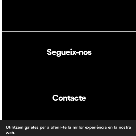
Segueix-nos
Linkedin
Twitter
Contacte
info@dca.cat
Utilitzem galetes per a oferir-te la millor experiència en la nostra
CAT
ENG
web.