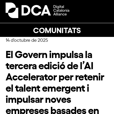
Skip
to
Open
Close
content
mobile
mobile
menu
menu
COMUNITATS
14 d'octubre de 2025
El Govern impulsa la
tercera edició de l’AI
Accelerator per retenir
el talent emergent i
impulsar noves
empreses basades en