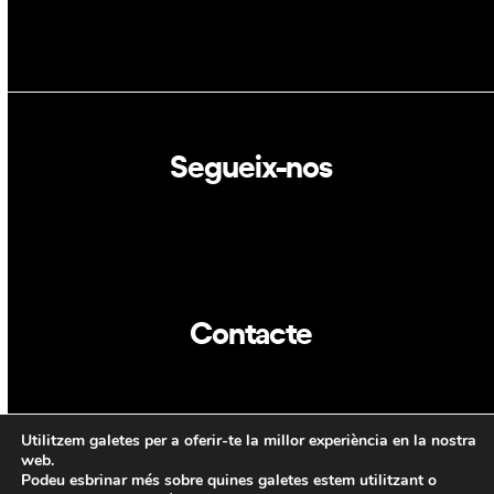
Segueix-nos
Linkedin
Twitter
Contacte
info@dca.cat
Utilitzem galetes per a oferir-te la millor experiència en la nostra
CAT
ENG
web.
Podeu esbrinar més sobre quines galetes estem utilitzant o