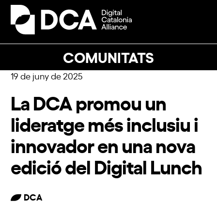
Skip
to
Open
Close
content
mobile
mobile
menu
menu
COMUNITATS
19 de juny de 2025
La DCA promou un
lideratge més inclusiu i
innovador en una nova
edició del Digital Lunch
DCA