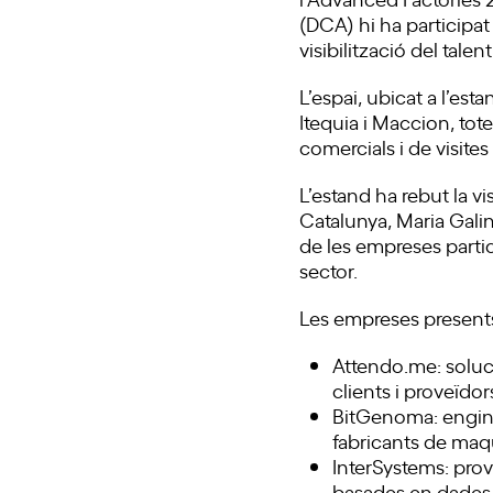
(DCA) hi ha participa
visibilització del tal
L’espai, ubicat a l’es
Itequia i Maccion, to
comercials i de visites 
L’estand ha rebut la vis
Catalunya, Maria Gali
de les empreses partic
sector.
Les empreses present
Attendo.me: soluc
clients i proveïdor
BitGenoma: enginy
fabricants de maqu
InterSystems: pro
basades en dades p