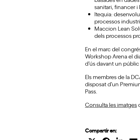
sanitari, financer i 
Itequia: desenvolu
processos industria
Maccion Lean Solut
dels processos pro
En el marc del congré
Workshop Arena el dia
d’ús davant un públic 
Els membres de la DC
disposat d’un Premiu
Pass.
Consulta les imatges
d
Compartir en: