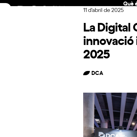
Què é
Skip
11 d'abril de 2025
to
content
La Digital
innovació 
2025
DCA