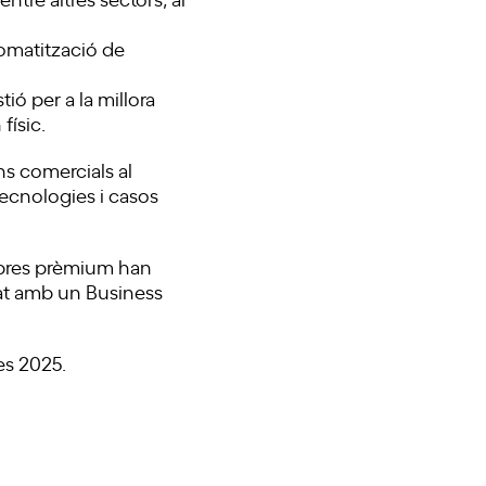
tomatització de
ó per a la millora
físic.
ns comercials al
tecnologies i casos
mbres prèmium han
at amb un Business
es 2025.