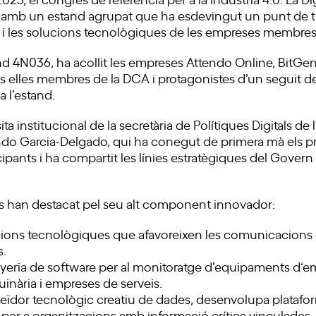
t amb un estand agrupat que ha esdevingut un punt de t
ent i les solucions tecnològiques de les empreses membres 
tand 4N036, ha acollit les empreses Attendo Online, BitG
tes elles membres de la DCA i protagonistes d’un seguit 
a l’estand.
ita institucional de la secretària de Polítiques Digitals de 
ndo Garcia-Delgado, qui ha conegut de primera mà els p
ipants i ha compartit les línies estratègiques del Govern
s han destacat pel seu alt component innovador:
ions tecnològiques que afavoreixen les comunicacions
s.
eria de software per al monitoratge d’equipaments d‘em
inària i empreses de serveis.
veïdor tecnològic creatiu de dades, desenvolupa plataf
er a organitzacions amb informació crítica vinculades, en