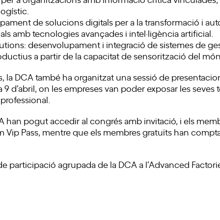
logístic.
pament de solucions digitals per a la transformació i au
ls amb tecnologies avançades i intel·ligència artificial.
ions: desenvolupament i integració de sistemes de gesti
ductius a partir de la capacitat de sensorització del món 
s, la DCA també ha organitzat una sessió de presentacio
 9 d’abril, on les empreses van poder exposar les seves 
professional.
A han pogut accedir al congrés amb invitació, i els me
m Vip Pass, mentre que els membres gratuïts han compt
e participació agrupada de la DCA a l’Advanced Factori