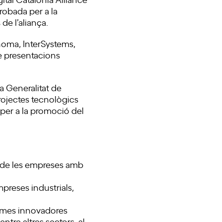
robada per a la
de l’aliança.
enoma, InterSystems,
de presentacions
la Generalitat de
rojectes tecnològics
 per a la promoció del
 de les empreses amb
preses industrials,
ormes innovadores
tre altres sectors, al