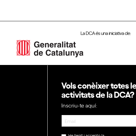
La DCA és una iniciativa de:
Vols conèixer totes l
activitats de la DCA?
Inscriu-te aquí:
Newsletter
He llegit i accepto la
política de privac