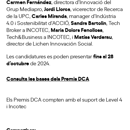
Carmen Fernández
, directora d’Innovació del
Jordi Llorca
Grup Mediapro,
, vicerector de Recerca
Carles Miranda
de la UPC,
, manager d’Indústria
Sandra Bartolin
4.0 i Sostenibilitat d’ACCIÓ,
, Tech
Maria Dolors Fenollosa
Broker a INCOTEC,
,
Matías Verderau
Tech&Business a INCOTEC, i
,
director de Lichen Innovación Social.
fins al 28
Les candidatures es poden presentar
d’octubre
de 2024.
Consulta les bases dels Premis DCA
Els Premis DCA compten amb el suport de Level 4
i Incotec
Compartir en: