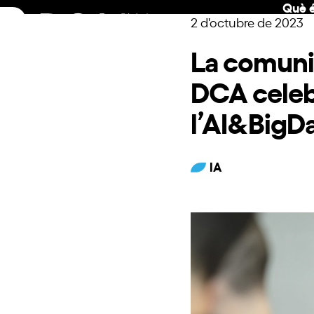
Què é
Skip
2 d'octubre de 2023
to
content
La comunita
DCA celebr
l’AI&BigD
IA