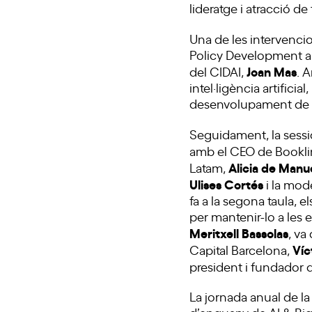
lideratge i atracció de 
Una de les intervencio
Policy Development a
Joan Mas
del CIDAI,
. 
intel·ligència artifici
desenvolupament de sol
Seguidament, la sessió
amb el CEO de Bookli
Alicia de Manu
Latam,
Ulises Cortés
i la mod
fa a la segona taula, e
per mantenir-lo a les 
Meritxell Bassolas
, va
Víc
Capital Barcelona,
president i fundador 
La jornada anual de l