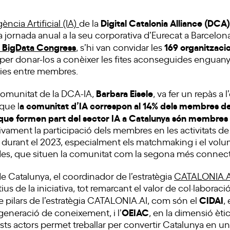
Digital Catalonia Alliance (DCA)
ència Artificial (IA)
de la
 jornada anual a la seu corporativa d’Eurecat a Barcelona.
 BigData Congress
169 organitzaci
, s’hi van convidar les
 per donar-los a conèixer les fites aconseguides enguan
rgies entre membres.
Barbara Eisele
comunitat de la DCA-IA,
, va fer un repàs a 
a comunitat d’IA correspon al 14% dels membres d
que l
 que formen part del sector IA a Catalunya són membres d
ivament la participació dels membres en les activitats d
s durant el 2023, especialment els matchmaking i el vol
s, que situen la comunitat com la segona més connecta
de Catalunya, el coordinador de l’estratègia
CATALONIA.A
ius de la iniciativa, tot remarcant el valor de col·laboraci
CIDAI
 pilars de l’estratègia CATALONIA.AI, com són el
,
OEIAC
 generació de coneixement, i l’
, en la dimensió ètica
sts actors permet treballar per convertir Catalunya en un