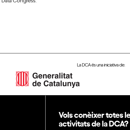
g Data Congress.
La DCA és una iniciativa de:
Vols conèixer totes l
activitats de la DCA?