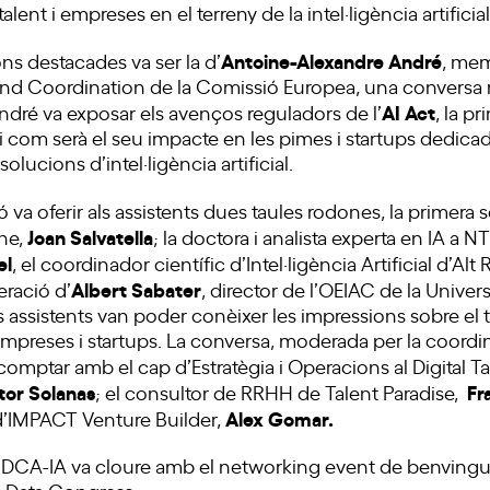
talent i empreses en el terreny de la intel·ligència artificial
Antoine-Alexandre André
ns destacades va ser la d’
, mem
nd Coordination de la Comissió Europea, una conversa 
AI Act
André va exposar els avenços reguladors de l’
, la p
al, i com serà el seu impacte en les pimes i startups dedicad
ucions d’intel·ligència artificial.
 va oferir als assistents dues taules rodones, la primera 
Joan Salvatella
ne,
; la doctora i analista experta en IA a
el
, el coordinador científic d’Intel·ligència Artificial d’A
Albert Sabater
eració d’
, director de l’OEIAC de la Univer
ls assistents van poder conèixer les impressions sobre el ta
empreses i startups. La conversa, moderada per la coordi
 comptar amb el cap d’Estratègia i Operacions al Digital 
tor Solanas
Fr
; el consultor de RRHH de Talent Paradise,
Alex Gomar.
d’IMPACT Venture Builder,
a DCA-IA va cloure amb el networking event de benvingu