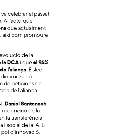
va celebrar el passat
 A l’acte, que
ons
que actualment
y, així com promoure
l’evolució de la
e la DCA
el 94%
i que
e l’aliança
. Eislee
e dinamització
um de peticions de
da de l’aliança.
Daniel Santanach
I
,
,
ó i connexió de la
 en la transferència i
 i social de la IA. El
 pol d’innovació,