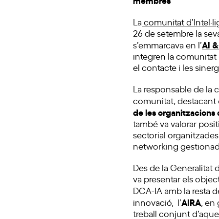
La
comunitat d’Intel·lig
26 de setembre la seva
AI &
s’emmarcava en l’
integren la comunitat
el contacte i les sine
La responsable de la 
comunitat, destacant 
de les organitzacions
també va valorar posit
sectorial organitzade
networking gestionade
Des de la Generalitat 
va presentar els object
DCA-IA amb la resta de
AIRA
innovació, l’
, en
treball conjunt d’aque