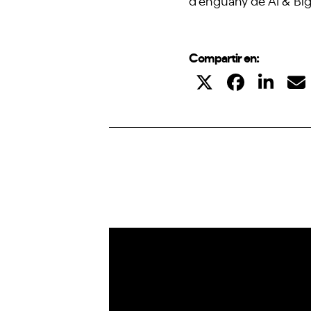
d’enguany de AI & Bi
Compartir en:
IoT
Drons