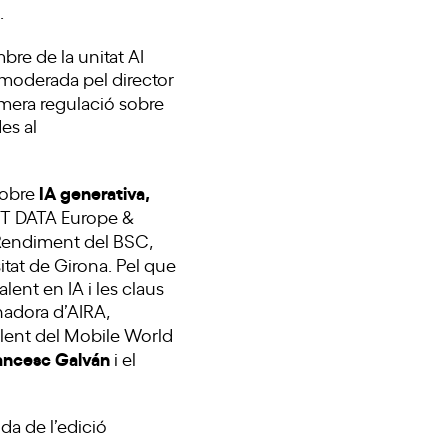
.
bre de la unitat AI
moderada pel director
rimera regulació sobre
es al
IA generativa,
sobre
 NTT DATA Europe &
lt Rendiment del BSC,
sitat de Girona. Pel que
lent en IA i les claus
nadora d’AIRA,
Talent del Mobile World
ancesc Galván
i el
da de l’edició