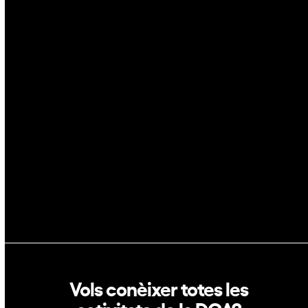
Ciberseguretat
IA
Espai
Blockchain
GovTech
Política de privacitat
Política de cookies
Vols conèixer totes les