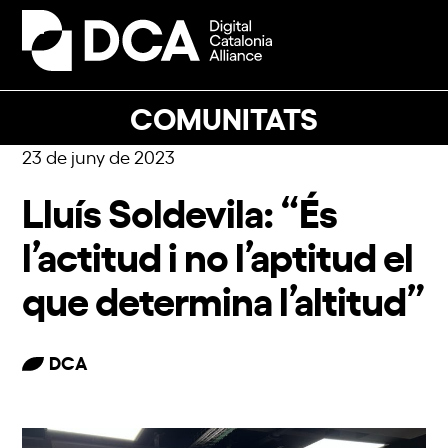
Skip
to
Open
Close
content
mobile
mobile
menu
menu
COMUNITATS
23 de juny de 2023
Lluís Soldevila: “És
l’actitud i no l’aptitud el
que determina l’altitud”
DCA