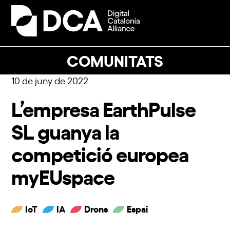
Skip
to
Open
Close
content
mobile
mobile
menu
menu
COMUNITATS
10 de juny de 2022
L’empresa EarthPulse
SL guanya la
competició europea
myEUspace
IoT
IA
Drons
Espai