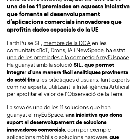
una de les 11 premiades en aquesta iniciativa
que fomenta el desenvolupament
d’aplicacions comercials innovadores que
aprofitin dades espacials de la UE
EarthPulse SL,
membre de la DCA
en les
comunitats d’IoT, Drons, IA i NewSpace, ha estat
una de les premiades a la competició myEUspace
.
SIL, que permet
Ha guanyat amb la solució
integra
d’una manera fàcil analítiques provinents
r
de satèl·lits
a les pràctiques d’usuaris, tant experts
com no experts, utilitzant la Intel·ligència Artificial
per aprofitar el valor de l’Observació de la Terra.
La seva és una de les 11 solucions que han
una iniciativa que dona
guanyat el
myEuSpace
,
suport al desenvolupament de solucions
innovadores comercials
, com per exemple
que
aplicacions mòbils o solucions hardware,