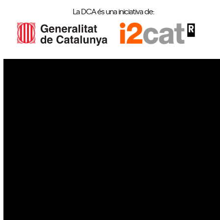
La DCA és una iniciativa de:
IoT
Drons
Ciberseguretat
IA
Espai
Blockchain
GovTech