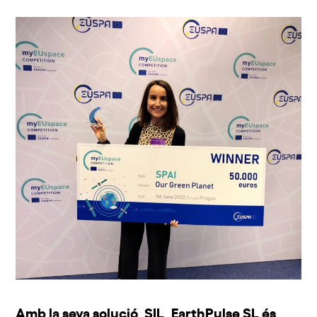
Amb la seva solució, SIL, EarthPulse SL és