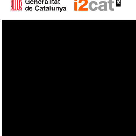
IoT
Drons
Ciberseguretat
IA
Espai
Blockchain
GovTech
Política de privacitat