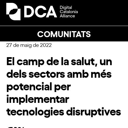
Skip
to
Open
Close
content
mobile
mobile
menu
menu
COMUNITATS
27 de maig de 2022
El camp de la salut, un
dels sectors amb més
potencial per
implementar
tecnologies disruptives