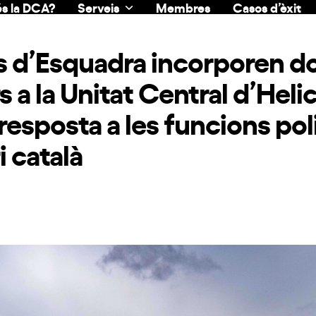
s la DCA?
Serveis
Membres
Casos d’èxit
s d’Esquadra incorporen d
s a la Unitat Central d’Heli
resposta a les funcions poli
i català