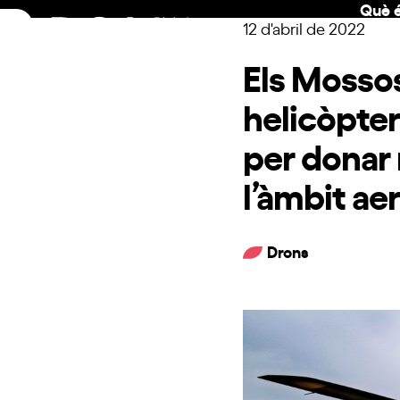
Què é
Skip
12 d'abril de 2022
to
content
Els Mosso
helicòpter
per donar 
l’àmbit aer
Drons