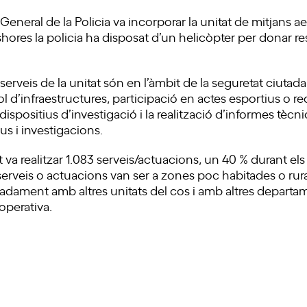
 General de la Policia va incorporar la unitat de mitjans a
shores la policia ha disposat d’un helicòpter per donar r
.
 serveis de la unitat són en l’àmbit de la seguretat ciutad
l d’infraestructures, participació en actes esportius o r
spositius d’investigació i la realització d’informes tècni
ius i investigacions.
t va realitzar 1.083 serveis/actuacions, un 40 % durant els
serveis o actuacions van ser a zones poc habitades o rural
nadament amb altres unitats del cos i amb altres departam
operativa.