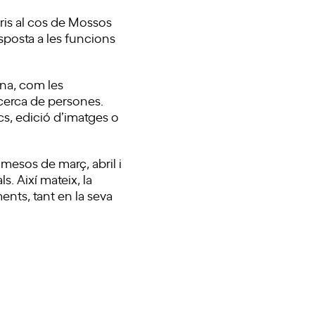
eris al cos de Mossos
esposta a les funcions
ana, com les
ecerca de persones.
cs, edició d’imatges o
 mesos de març, abril i
s. Així mateix, la
ents, tant en la seva