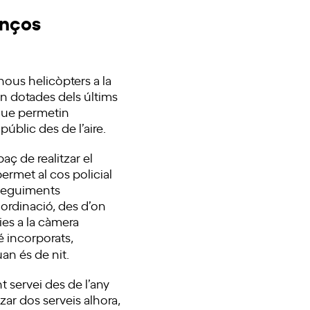
enços
nous helicòpters a la
an dotades dels últims
 que permetin
 públic des de l’aire.
paç de realitzar el
ermet al cos policial
seguiments
ordinació, des d’on
es a la càmera
té incorporats,
an és de nit.
t servei des de l’any
zar dos serveis alhora,