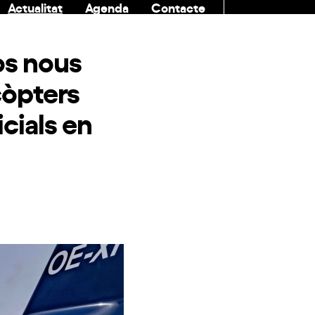
Actualitat
Agenda
Contacte
COMUNITAT
os nous
còpters
cials en