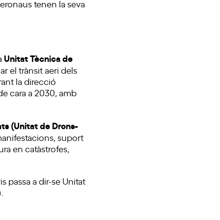
 aeronaus tenen la seva
Unitat Tècnica de
la
r el trànsit aeri dels
ant la direcció
l de cara a 2030, amb
ats (Unitat de Drons-
anifestacions, suport
ura en catàstrofes,
s passa a dir-se Unitat
.