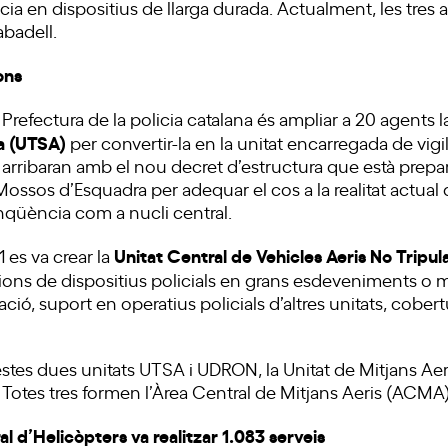
ència en dispositius de llarga durada. Actualment, les tres
abadell.
ons
 Prefectura de la policia catalana és ampliar a 20 agents 
a (UTSA)
per convertir-la en la unitat encarregada de vigila
arribaran amb el nou decret d’estructura que està prepar
s Mossos d’Esquadra per adequar el cos a la realitat actua
linqüència com a nucli central.
Unitat Central de Vehicles Aeris No Tripul
1 es va crear la
ons de dispositius policials en grans esdeveniments o m
gació, suport en operatius policials d’altres unitats, cobert
tes dues unitats UTSA i UDRON, la Unitat de Mitjans Aeri
 Totes tres formen l’Àrea Central de Mitjans Aeris (ACMA)
al d’Helicòpters va realitzar 1.083 serveis