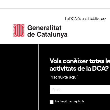
La DCA és una iniciativa de:
Vols conèixer totes l
activitats de la DCA?
Inscriu-te aquí:
Newsletter
He llegit i accepto la
política de privac