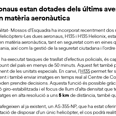
onaus estan dotades dels últims av
n matèria aeronàutica
ralitat- Mossos d’Esquadra ha incorporat recentment dos 
Helicòpters
.
Les dues aeronaus, H135 i H135 Helionix, est
n matèria aeronàutica, tant en seguretat com en eines
dania, així com la gestió de la seguretat ciutadana i l’ordre
a ha executat tasques de trasllat d’efectius policials, és ca
 punt del país en menys de 50 minuts. Aquest fet també p
nt de les unitats especials. En canvi, l’
H135
permet fer 
nt i també enviar imatges en temps real al Centre de Co
en prendre decisions. Aquesta funció és possible gràci
ó giro-estabilitzada i el focus de llum d’alta densitat que 
5 km
tges en alta resolució a uns
de distància, també qu
afegeixen al ja existent, un AS-355-NP, que ha estat oferin
tació de disposar d’un únic helicòpter, el cos podrà realit