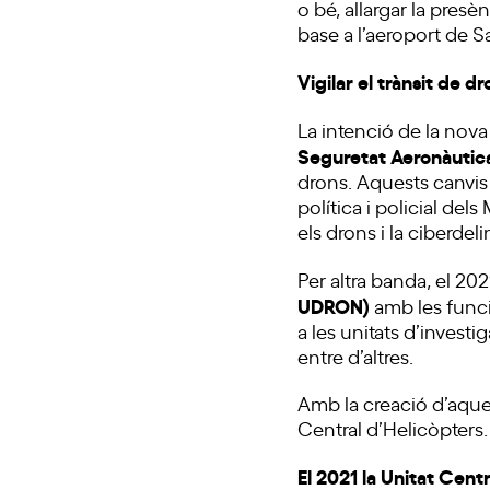
o bé, allargar la pres
base a l’aeroport de S
Vigilar el trànsit de dr
La intenció de la nova
Seguretat Aeronàutic
drons. Aquests canvis 
política i policial del
els drons i la ciberde
Per altra banda, el 202
UDRON)
amb les funci
a les unitats d’investi
entre d’altres.
Amb la creació d’aques
Central d’Helicòpters.
El 2021 la Unitat Centr