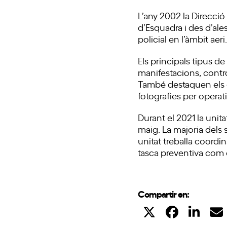
L’any 2002 la Direcció
d’Esquadra i des d’ale
policial en l’àmbit aeri
Els principals tipus de
manifestacions, contro
També destaquen els di
fotografies per operat
Durant el 2021 la unita
maig. La majoria dels 
unitat treballa coordi
tasca preventiva com 
Compartir en: