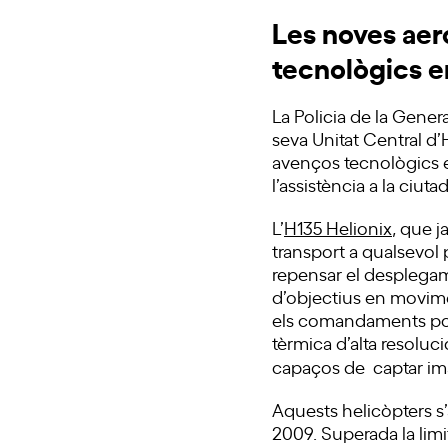
Les noves aer
tecnològics e
La Policia de la Gene
seva Unitat Central d’
avenços tecnològics e
l’assistència a la ciuta
L’
H135 Helionix
, que j
transport a qualsevol
repensar el desplegame
d’objectius en movime
els comandaments pod
tèrmica d’alta resoluci
capaços de captar ima
Aquests helicòpters s’
2009. Superada la limi