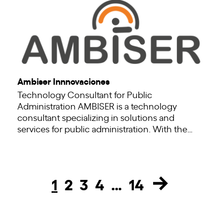
Ambiser Innnovaciones
Technology Consultant for Public
Administration AMBISER is a technology
consultant specializing in solutions and
services for public administration. With the…
1
2
3
4
…
14
Page
Page
Page
Page
Page