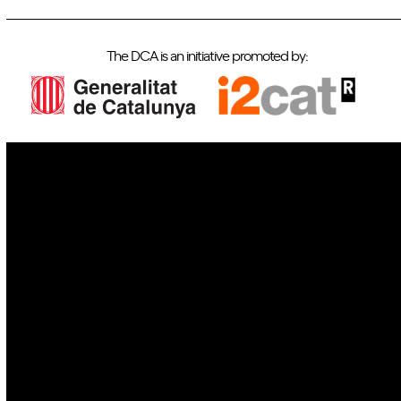
The DCA is an initiative promoted by:
IoT
Drones
Cybersecurity
AI
Space
Blockchain
GovTech