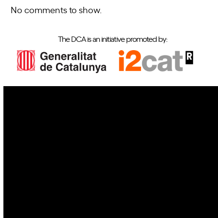
No comments to show.
The DCA is an initiative promoted by:
IoT
Drones
Cybersecurity
AI
Space
Blockchain
GovTech