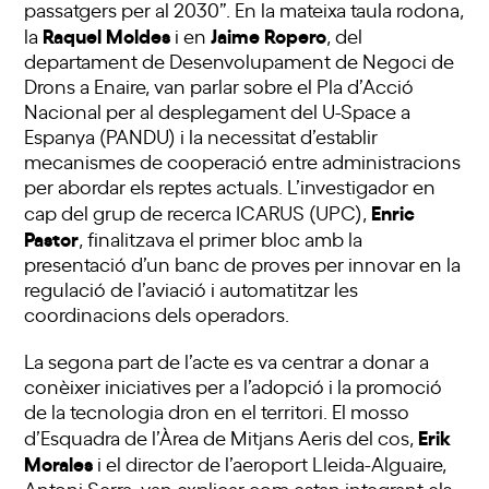
passatgers per al 2030”. En la mateixa taula rodona,
Raquel Moldes
Jaime Ropero
la
i en
, del
departament de Desenvolupament de Negoci de
Drons a Enaire, van parlar sobre el Pla d’Acció
Nacional per al desplegament del U-Space a
Espanya (PANDU) i la necessitat d’establir
mecanismes de cooperació entre administracions
per abordar els reptes actuals. L’investigador en
Enric
cap del grup de recerca ICARUS (UPC),
Pastor
, finalitzava el primer bloc amb la
presentació d’un banc de proves per innovar en la
regulació de l’aviació i automatitzar les
coordinacions dels operadors.
La segona part de l’acte es va centrar a donar a
conèixer iniciatives per a l’adopció i la promoció
de la tecnologia dron en el territori. El mosso
Erik
d’Esquadra de l’Àrea de Mitjans Aeris del cos,
Morales
i el director de l’aeroport Lleida-Alguaire,
Antoni Serra, van explicar com estan integrant els