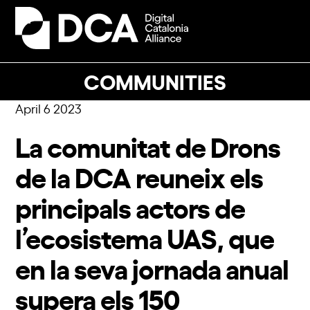
Skip
to
Open
Close
content
mobile
mobile
menu
menu
COMMUNITIES
April 6 2023
La comunitat de Drons
de la DCA reuneix els
principals actors de
l’ecosistema UAS, que
en la seva jornada anual
supera els 150