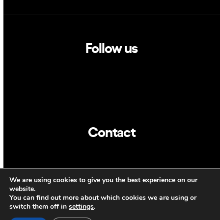
Follow us
Linkedin
Twitter
Contact
info@dca.cat
We are using cookies to give you the best experience on our
CAT
ENG
website.
You can find out more about which cookies we are using or
switch them off in
settings
.