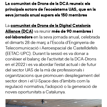
La comunitat de Drons de la DCA reuneix els
principals actors de l’ecosistema UAS, que en la
seva jornada anual supera els 150 membres
comunitat de Drons de la Digital Catalonia
La
Alliance (DCA)
més de 90 membres i
va reunir
col·laboradors
en la seva jornada anual, celebrada
el dimarts 28 de març a l’Escola d’Enginyeria de
Telecomunicació i Aeroespacial de Castelldefels
(EETAC-UPC). Durant la sessió es va donar a
conèixer el balanç de l’activitat de la DCA-Drons
en el 2022 i es va abordar l’estat actual i de futur
del sector UAS de la mà de professionals i
organitzacions que promouen desplegament del
sector dron i el U-Space des d’àmbits com la
regulació normativa, l’adopció o la generació de
noves oportunitats a Catalunya.