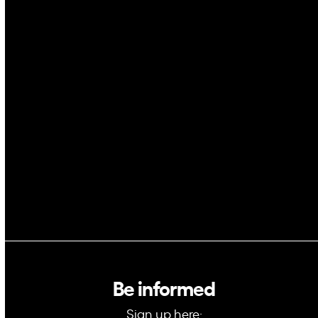
Drones
Cybersecurity
AI
Space
Blockchain
GovTech
Be informed
Sign up here: