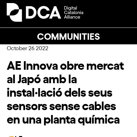
Skip
to
Open
Close
content
mobile
mobile
menu
menu
COMMUNITIES
October 26 2022
AE Innova obre mercat
al Japó amb la
instal·lació dels seus
sensors sense cables
en una planta química