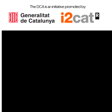
The DCA is an initiative promoted by:
IoT
Drones
Cybersecurity
AI
Space
Blockchain
GovTech