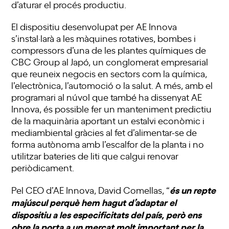
d’aturar el procés productiu.
El dispositiu desenvolupat per AE Innova
s’instal·larà a les màquines rotatives, bombes i
compressors d’una de les plantes químiques de
CBC Group al Japó, un conglomerat empresarial
que reuneix negocis en sectors com la química,
l’electrònica, l’automoció o la salut. A més, amb el
programari al núvol que també ha dissenyat AE
Innova, és possible fer un manteniment predictiu
de la maquinària aportant un estalvi econòmic i
mediambiental gràcies al fet d’alimentar-se de
forma autònoma amb l’escalfor de la planta i no
utilitzar bateries de liti que calgui renovar
periòdicament.
és un repte
Pel CEO d’AE Innova, David Comellas, “
majúscul perquè hem hagut d’adaptar el
dispositiu a les especificitats del país, però ens
obre la porta a un mercat molt important per la