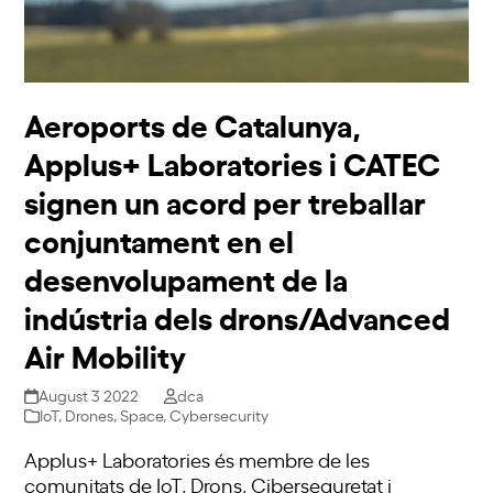
Aeroports de Catalunya,
Applus+ Laboratories i CATEC
signen un acord per treballar
conjuntament en el
desenvolupament de la
indústria dels drons/Advanced
Air Mobility
August 3 2022
dca
IoT
,
Drones
,
Space
,
Cybersecurity
Applus+ Laboratories és membre de les
comunitats de IoT, Drons, Ciberseguretat i