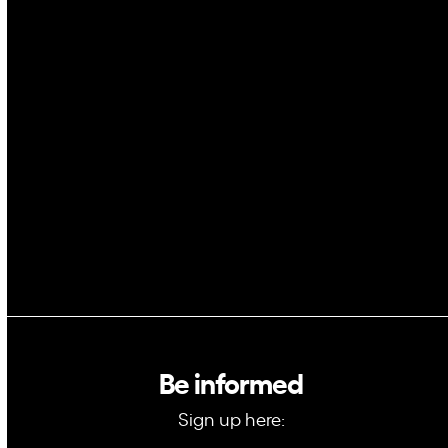
Cybersecurity
AI
Space
Blockchain
GovTech
Be informed
Sign up here: