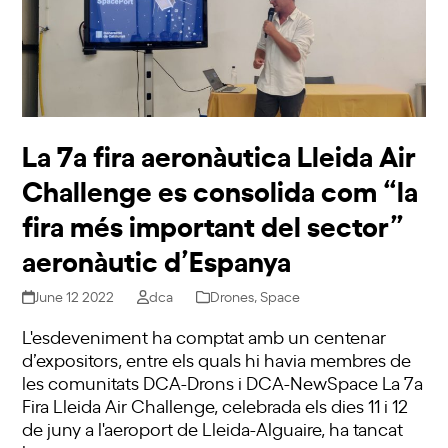
La 7a fira aeronàutica Lleida Air
Challenge es consolida com “la
fira més important del sector”
aeronàutic d’Espanya
June 12 2022
dca
Drones
,
Space
L'esdeveniment ha comptat amb un centenar
d’expositors, entre els quals hi havia membres de
les comunitats DCA-Drons i DCA-NewSpace La 7a
Fira Lleida Air Challenge, celebrada els dies 11 i 12
de juny a l'aeroport de Lleida-Alguaire, ha tancat