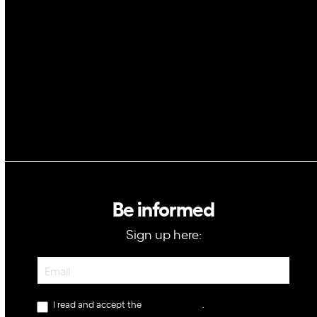
Blockchain
GovTech
Be informed
Sign up here:
Newsletter
I read and accept the
privacy policy
.