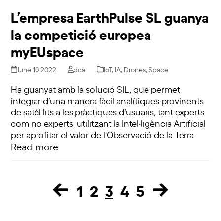
L’empresa EarthPulse SL guanya
la competició europea
myEUspace
June 10 2022
dca
IoT
,
IA
,
Drones
,
Space
Ha guanyat amb la solució SIL, que permet
integrar d’una manera fàcil analítiques provinents
de satèl·lits a les pràctiques d’usuaris, tant experts
com no experts, utilitzant la Intel·ligència Artificial
per aprofitar el valor de l'Observació de la Terra.
Read more
1
2
3
4
5
Page
Page
Page
Page
Page