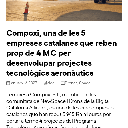
Compoxi, una de les 5
empreses catalanes que reben
prop de 4 M€ per
desenvolupar projectes
tecnològics aeronàutics
January 16 2023
dca
Drones
,
Space
L'empresa Compoxi S.L, membre de les
comunitats de NewSpace i Drons de la Digital
Catalonia Alliance, és una de les cinc empreses
catalanes que han rebut 3.945,194,41 euros per
portar a terme 4 projectes del Programa
Tecnològic Aeronàutic finançat amb fons