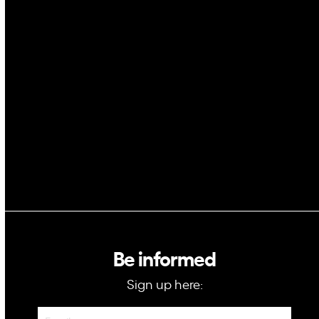
AI
Space
Blockchain
GovTech
Be informed
Sign up here:
Newsletter