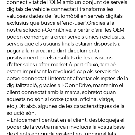
connectivitat de l’OEM amb un conjunt de serveis
digitals de vehicle connectat i transforma les
valuoses dades de l’automòbil en serveis digitals
exclusius que busca el ‘end-user’.Gràcies a la
nostra solució i-ConnDrive, a partir d’ara, les OEM
poden començar a crear serveis únics i exclusius;
serveis que els usuaris finals estaran disposats a
pagar a la marca, incidint directament i
positivament en els resultats de les divisions
d’after-sales i after-market.A part d’això, també
estem impulsant la revolució cap als serveis de
cotxe connectat i intentant afrontar els reptes de la
digitalització, gràcies a i-ConnDrive, mantenim el
client connectat amb la marca, sobretot quan
aquests no són al cotxe (casa, oficina, viatge,
etc.).Dit això, algunes de les característiques de la
solució són:
– Enfocament centrat en el client: desbloqueja el
poder de la vostra marca i involucra la vostra base
de clients enriquida existent en funcionalitats