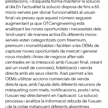
prestacions; i d’aquesta forma mantenir la solució
al dia.En l’actualitat la solució disposa de fins a 65
micro-serveis per donar funcionalitats al usuari
final i es preveu que aquest número segueixi
augmentant ja que OTCengineering està
analitzant les noves oportunitats i necessitats dels
‘end-users’ de manera activa.Els diferents micro-
serveis estan categoritzats com freemium,
premium i monetitzables i faciliten a les OEMs de
capturar noves oportunitats de mercat i generar
nous models i línies de negocis after-sals
centrades en la interacció amb l’usuari final, creant
així un nivell de connexió, fidelització i venda
directa amb els seus clients. Això permet a les
OEMs utilitzar accions comercials de venda
directa que, amb l’ajuda dels diferents recursos de
màrqueting com mails, notificacions, posts i sms,
l’usuari rep directament en l’aplicació. La solució
processa i analitza la informació rebuda de l’usuari
i de la cotxe mitjançant diferents algoritmes