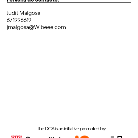
Judit Malgosa
671996619
jmalgosa@Wibeee.com
Do you want to become a member of DCA?
The DCA is an initiative promoted by: