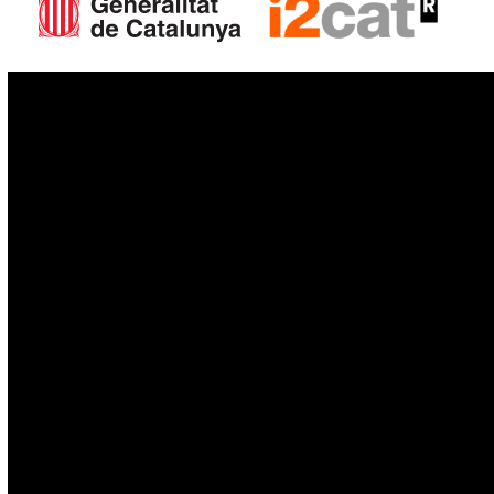
IoT
Drones
Cybersecurity
AI
Space
Blockchain
GovTech