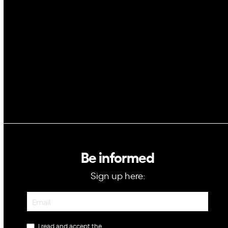
Space
Blockchain
GovTech
Be informed
Sign up here:
Newsletter
I read and accept the
privacy policy
.