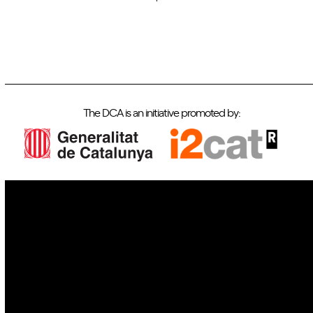
The DCA is an initiative promoted by:
IoT
Drones
Cybersecurity
AI