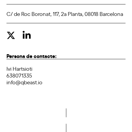
C/ de Roc Boronat, 117, 2a Planta, 08018 Barcelona
Persona de contacte:
Ivi Hartsioti
638071335
info@qbeast.io
Do you want to become a member of DCA?