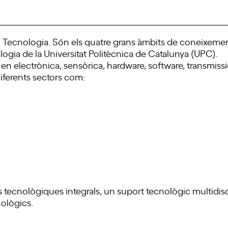
i Tecnologia. Són els quatre grans àmbits de coneixement
ologia de la
Universitat Politècnica de Catalunya
(UPC).
 electrònica, sensòrica, hardware, software, transmissió
diferents sectors com:
 tecnològiques integrals, un suport tecnològic multidisci
nològics.