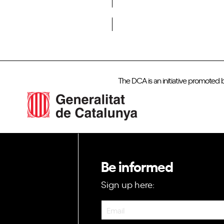
Do you want to become a member of DCA?
The DCA is an initiative promoted 
Be informed
Sign up here:
Newsletter