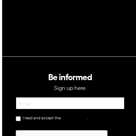
GovTech
Be informed
Sign up here:
Newsletter
I read and accept the
privacy policy
.