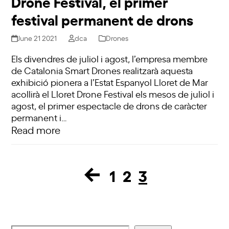
Drone Festival, el primer
festival permanent de drons
June 21 2021
dca
Drones
Els divendres de juliol i agost, l’empresa membre
de Catalonia Smart Drones realitzarà aquesta
exhibició pionera a l’Estat Espanyol Lloret de Mar
acollirà el Lloret Drone Festival els mesos de juliol i
agost, el primer espectacle de drons de caràcter
permanent i…
Read more
1
2
3
Page
Page
Page