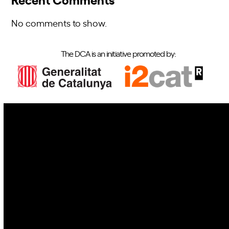
No comments to show.
The DCA is an initiative promoted by:
IoT
Drones
Cybersecurity
AI
Space
Blockchain