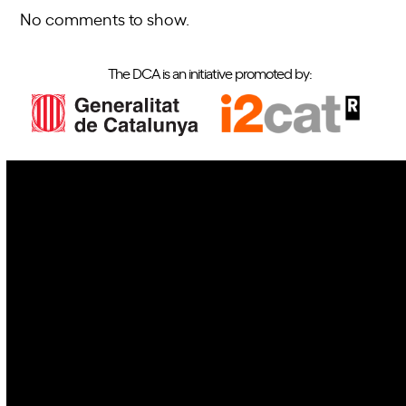
No comments to show.
The DCA is an initiative promoted by:
IoT
Drones
Cybersecurity
AI
Space
Blockchain
GovTech