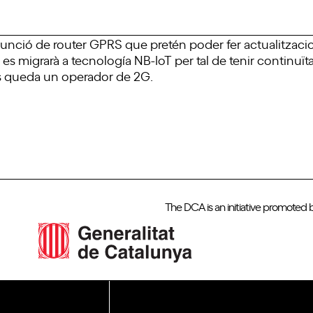
funció de router GPRS que pretén poder fer actualitzac
 es migrarà a tecnología NB-IoT per tal de tenir continuï
ls queda un operador de 2G.
The DCA is an initiative promoted 