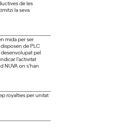
ductives de les
imitzi la seva
en mida per ser
ue disposen de PLC
i desenvolupat pel
icar l’activitat
oud NUVA on s’han
p royalties per unitat