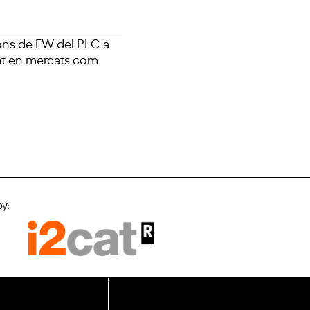
ions de FW del PLC a
tat en mercats com
by: