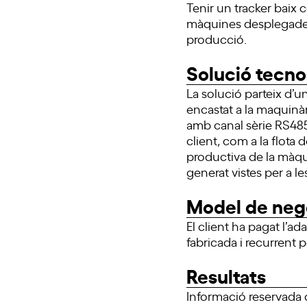
Tenir un tracker baix 
màquines desplegades a
producció.
Solució tecno
La solució parteix d’
encastat a la maquinà
amb canal sèrie RS485
client, com a la flota
productiva de la màqui
generat vistes per a le
Model de neg
El client ha pagat l’a
fabricada i recurrent p
Resultats
Informació reservada d