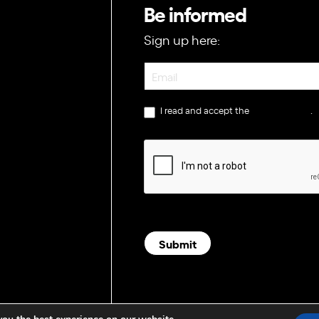
Be informed
Sign up here:
Newsletter
I read and accept the
privacy policy
.
Submit