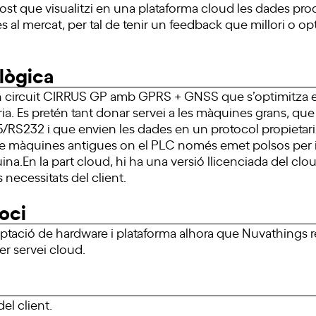
cost que visualitzi en una plataforma cloud les dades pro
l mercat, per tal de tenir un feedback que millori o opt
lògica
un circuit CIRRUS GP amb GPRS + GNSS que s’optimitza 
ria. Es pretén tant donar servei a les màquines grans, q
/RS232 i que envien les dades en un protocol propietar
 de màquines antigues on el PLC només emet polsos per ind
na.En la part cloud, hi ha una versió llicenciada del cl
s necessitats del client.
oci
daptació de hardware i plataforma alhora que Nuvathings re
er servei cloud.
el client.