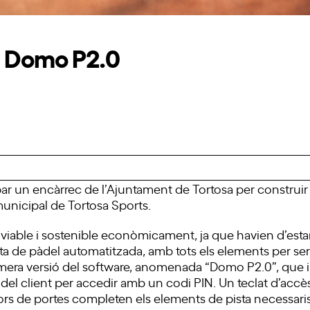
: Domo P2.0
ibar un encàrrec de l’Ajuntament de Tortosa per construi
unicipal de Tortosa Sports.
 viable i sostenible econòmicament, ja que havien d’estar
ta de pàdel automatitzada, amb tots els elements per se
era versió del software, anomenada “Domo P2.0”, que in
del client per accedir amb un codi PIN. Un teclat d’accè
rs de portes completen els elements de pista necessaris 