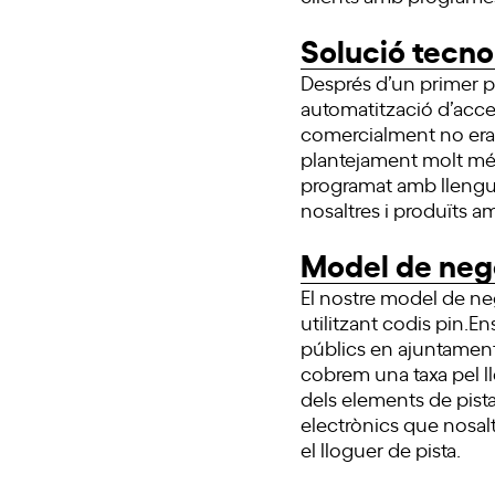
Solució tecno
Després d’un primer p
automatització d’acce
comercialment no era 
plantejament molt més
programat amb llenguat
nosaltres i produïts a
Model de neg
El nostre model de ne
utilitzant codis pin.E
públics en ajuntament
cobrem una taxa pel l
dels elements de pist
electrònics que nosal
el lloguer de pista.