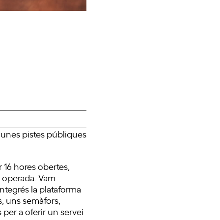
r unes pistes públiques
 16 hores obertes,
r operada. Vam
tegrés la plataforma
s, uns semàfors,
per a oferir un servei