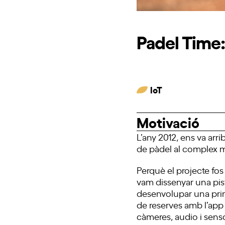
Padel Time
IoT
Motivació
L’any 2012, ens va arr
de pàdel al complex m
Perquè el projecte fos
vam dissenyar una pis
desenvolupar una prim
de reserves amb l’app 
càmeres, audio i senso