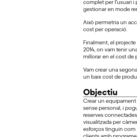
complet per l’usuari i 
gestionar en mode remo
Això permetria un accés
cost per operació.
Finalment, el project
2014, on vam tenir una
millorar en el cost de
Vam crear una segona 
un baix cost de produ
Objectiu
Crear un equipament 
sense personal, i pog
reserves connectades a
visualitzada per càmer
esforços tinguin com a
clients amb programes