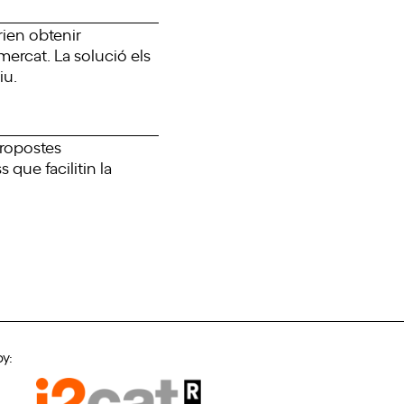
rien obtenir
mercat. La solució els
iu.
propostes
que facilitin la
by: