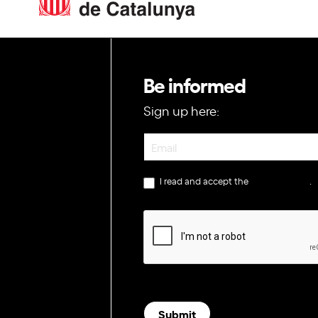
Be informed
Sign up here:
Newsletter
I read and accept the
privacy policy
.
Submit