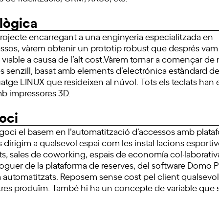
lògica
rojecte encarregant a una enginyeria especialitzada en
ssos, vàrem obtenir un prototip robust que després vam
viable a causa de l’alt cost.Vàrem tornar a començar de
 senzill, basat amb elements d’electrónica estàndard d
ge LINUX que resideixen al núvol. Tots els teclats han e
mb impressores 3D.
oci
goci el basem en l’automatització d’accessos amb plataf
ns dirigim a qualsevol espai com les instal·lacions esport
s, sales de coworking, espais de economía col·laborativ
loguer de la plataforma de reserves, del software Domo 
a automatitzats. Reposem sense cost pel client qualsevo
tres produïm. També hi ha un concepte de variable que s