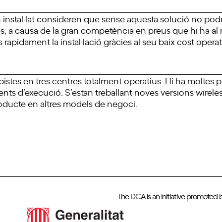
an instal·lat consideren que sense aquesta solució no pod
stes, a causa de la gran competència en preus que hi ha al 
 rapidament la instal·lació gràcies al seu baix cost operat
pistes en tres centres totalment operatius. Hi ha moltes 
s d’execució. S’estan treballant noves versions wireless 
oducte en altres models de negoci.
The DCA is an initiative promoted 