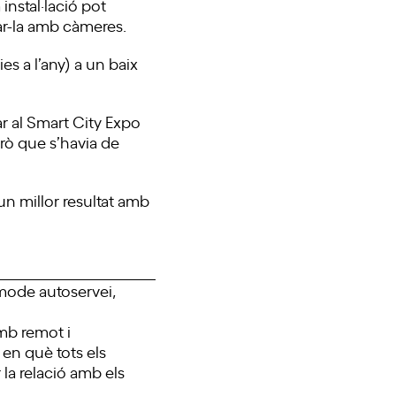
instal·lació pot
zar-la amb càmeres.
es a l’any) a un baix
r al Smart City Expo
rò que s’havia de
n millor resultat amb
mode autoservei,
mb remot i
 en què tots els
la relació amb els