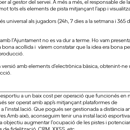
per al gestor del servei. A més a més, el responsable de la 
t tots els elements de pista mitjançant l’app i visualit
 universal als jugadors (24h, 7 dies a la setmana i 365 di
e amb l’Ajuntament no es va dur a terme. Ho vam presenta
 bona acollida i vàrem constatar que la idea era bona pe
 producció.
versió amb elements d’electrònica bàsica, obtenint-ne u
cció.
esportiu a un baix cost per operació que funcionés en 
ués ser operat amb app’s mitjançant plataformes de
 l’instal.lació. Que pogués ser gestionada a distància a
es.Amb això, aconseguim tenir una instal·lació esportiva
 objectiu augmentar l’ocupació de les pistes i potenciar 
 de fidelització, CRM, XXSS, etc.