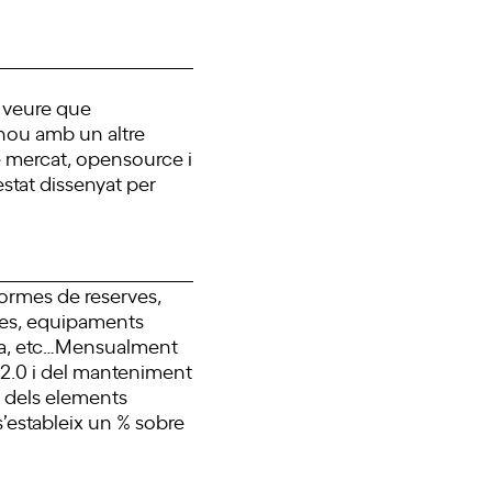
 veure que
 nou amb un altre
e mercat, opensource i
stat dissenyat per
ormes de reserves,
ives, equipaments
a,
etc…Mensualment
P2.0 i del manteniment
l dels elements
’estableix un % sobre