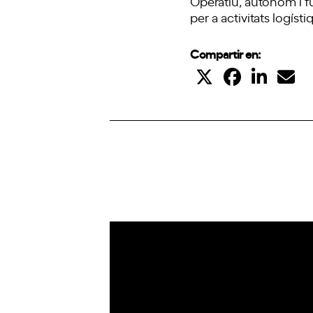
Operatiu, autònom i f
per a activitats logí
Compartir en:
IoT
Drones