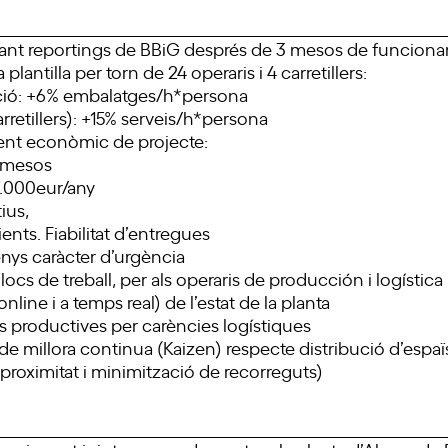
nt reportings de BBiG després de 3 mesos de funcion
plantilla per torn de 24 operaris i 4 carretillers:
ció: +6% embalatges/h*persona
arretillers): +15% serveis/h*persona
ent econòmic de projecte:
8 mesos
7.000eur/any
tius,
ients. Fiabilitat d’entregues
ys caràcter d’urgència
locs de treball, per als operaris de producción i logística
nline i a temps real) de l’estat de la planta
s productives per carències logístiques
de millora continua (Kaizen) respecte distribució d’espaïs
 (proximitat i minimització de recorreguts)