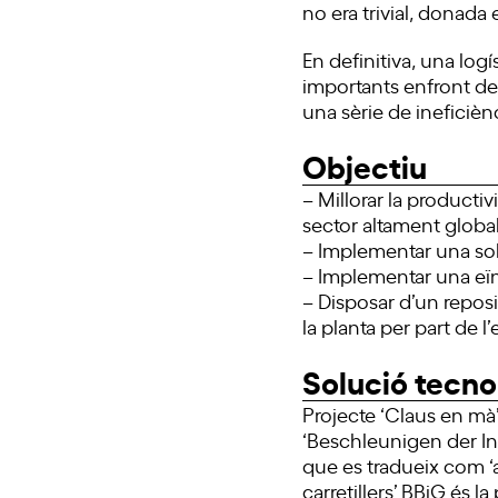
no era trivial, donada
En definitiva, una logí
importants enfront de 
una sèrie de ineficiè
Objectiu
– Millorar la producti
sector altament global
– Implementar una sol
– Implementar una eï
– Disposar d’un reposi
la planta per part de 
Solució tecno
Projecte ‘Claus en mà’
‘Beschleunigen der I
que es tradueix com ‘a
carretillers’.BBiG és 