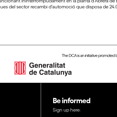
uncionant ininterrompudament en la planta d’Abrera de 
stiques del sector recambi d’automoció que disposa de 2
The DCA is an initiative promoted 
Be informed
Sign up here: