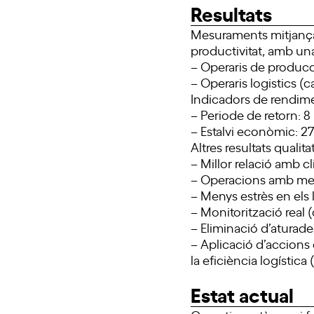
Resultats
Mesuraments mitjança
productivitat, amb una 
– Operaris de produc
– Operaris logistics (c
Indicadors de rendim
– Periode de retorn: 
– Estalvi econòmic: 2
Altres resultats qualita
– Millor relació amb cl
– Operacions amb men
– Menys estrès en els l
– Monitorització real (o
– Eliminació d’aturade
– Aplicació d’accions 
la eficiència logística
Estat actual