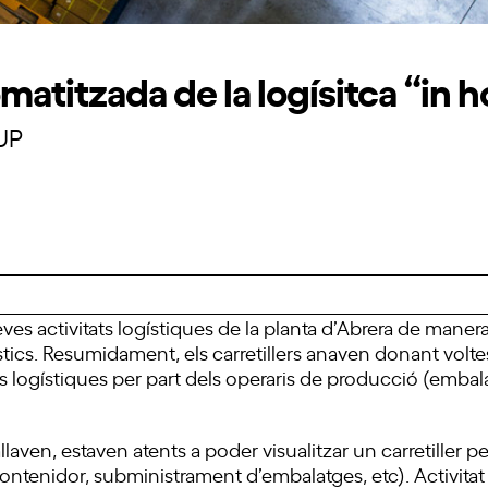
matitzada de la logísitca “in 
UP
ves activitats logístiques de la planta d’Abrera de mane
stics. Resumidament, els carretillers anaven donant voltes
ts logístiques per part dels operaris de producció (embal
laven, estaven atents a poder visualitzar un carretiller p
 contenidor, subministrament d’embalatges, etc). Activit