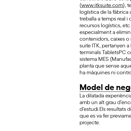
(
www.itksuite.com
), 
logística de la fàbrica
treballa a temps real i
recursos logístics, et
especialment a elimin
contenidors, caixes o 
suite ITK, pertanyen a
terminals TabletsPC c
sistema MES (Manufac
planta que sense aques
ha màquines ni contro
Model de neg
La dilatada experiènc
amb un alt grau d’ence
d’estudi.Els resultats 
que es va fer previame
projecte.