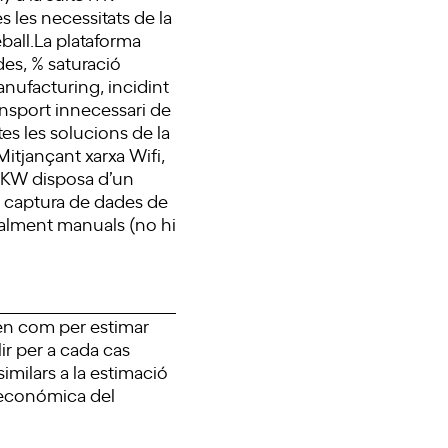
s les necessitats de la
eball.La plataforma
ades, % saturació
anufacturing, incidint
nsport innecessari de
es les solucions de la
Mitjançant xarxa Wifi,
 PKW disposa d’un
 captura de dades de
otalment manuals (no hi
en com per estimar
ir per a cada cas
similars a la estimació
t económica del