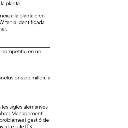
la planta.
ncia a la planta eren
KW tenia identificada
al.
és competitiu en un
onclusions de millora a
n les sigles alemanyes
fahrer Management’,
 problemes i gestió de
y a la suite ITK