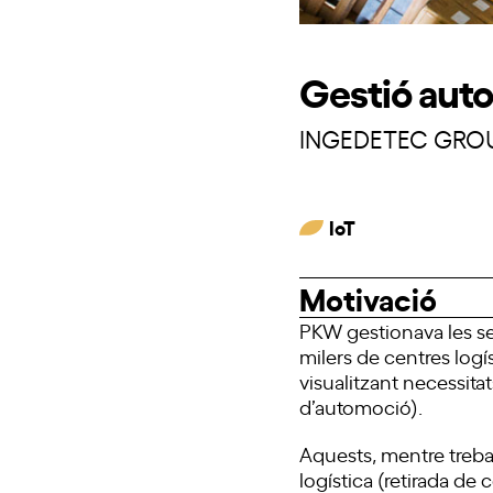
Gestió auto
INGEDETEC GRO
IoT
Motivació
PKW gestionava les se
milers de centres logí
visualitzant necessita
d’automoció).
Aquests, mentre trebal
logística (retirada de