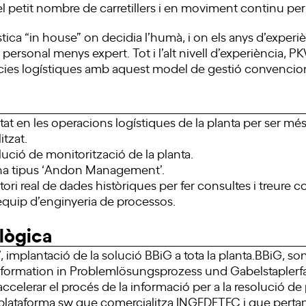
 el petit nombre de carretillers i en moviment continu per 
stica “in house” on decidia l’humà, i on els anys d’experiè
personal menys expert. Tot i l’alt nivell d’experiència, P
ncies logístiques amb aquest model de gestió convencion
vitat en les operacions logístiques de la planta per ser m
itzat.
ució de monitorització de la planta.
na tipus ‘Andon Management’.
tori real de dades històriques per fer consultes i treure c
l’equip d’enginyeria de processos.
lògica
, implantació de la solució BBiG a tota la planta.BBiG, so
nformation in Problemlösungsprozess und Gabelstapler
ccelerar el procés de la informació per a la resolució de
la plataforma sw que comercialitza
INGEDETEC
i que pertan