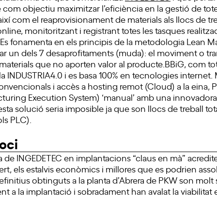
te com objectiu maximitzar l’eficiència en la gestió de tote
 així com el reaprovisionament de materials als llocs de tr
 online, monitoritzant i registrant totes les tasques realitz
c.Es fonamenta en els principis de la metodologia Lean M
ar un dels 7 desaprofitaments (muda): el moviment o tra
materials que no aporten valor al producte.BBiG, com tot
 la INDUSTRIA4.0 i es basa 100% en tecnologies internet. 
onvencionals i accès a hosting remot (Cloud) a la eina,
turing Execution System) ‘manual’ amb una innovadora
ta solució seria imposible ja que son llocs de treball t
ls PLC).
oci
ia de INGEDETEC en implantacions “claus en mà” acredit
rt, els estalvis econòmics i millores que es podrien assol
definitius obtinguts a la planta d’Abrera de PKW son molt 
nt a la implantació i sobradament han avalat la viabilita