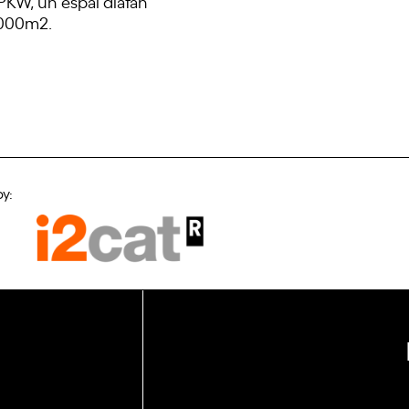
PKW, un espai diàfan
4.000m2.
by: