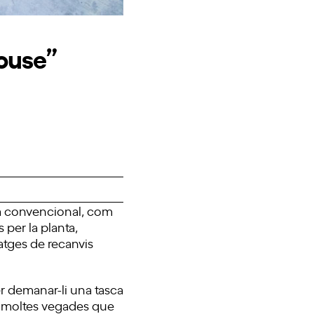
house”
ra convencional, com
 per la planta,
atges de recanvis
er demanar-li una tasca
at moltes vegades que