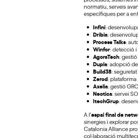
normatiu, serveis ava
específiques per a entor
Infini
: desenvolupa
Dribia
: desenvolup
Process Talks
: au
Winfor
: detecció 
AgoraTech
: gesti
Dupla
: adopció de
Build38
: seguretat
Zerod
: plataforma
Axelia
: gestió GR
Neotica
: servei SO
ItechGrup
: desen
espai final de net
A l’
sinergies i explorar p
Catalonia Alliance pro
col·laboració multitec