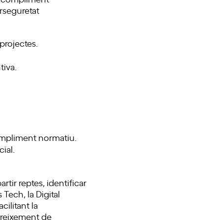
rseguretat
projectes.
tiva.
ompliment normatiu.
cial.
tir reptes, identificar
Tech, la Digital
ilitant la
 creixement de