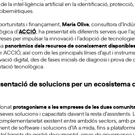
e la intel·ligència artificial en la identificació, protecció
cibernètiques.
Maria Oliva
portunitats i finançament,
, consultora d’Indús
ACCIÓ
ògica d’
, ha presentat els diferents serveis que l’
reses per impulsar la innovació i l’adopció de tecnologi
panoràmica dels recursos de coneixement disponible
na
er ACCIÓ, així com de les principals línies d’ajut i instr
ació digital, des de fases inicials de diagnosi i prova de
ntació tecnològica.
esentació de solucions per un ecosistema
protagonisme a les empreses de les dues comunit
donat
seves solucions i capacitats davant la resta d’assistents.
complementarietat existent entre ambdós sectors, amb 
nt de software i solucions d’IA a mida, fins a plataform
ntel·ligents de gestió documental, eines de governança