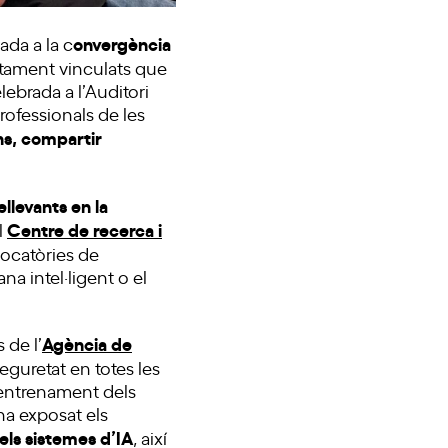
onvergència
ada a la c
etament vinculats que
ebrada a l’Auditori
rofessionals de les
s, compartir
llevants en la
Centre de recerca i
l
vocatòries de
na intel·ligent o el
Agència de
 de l’
eguretat en totes les
 l’entrenament dels
ha exposat els
dels sistemes d’IA
, així