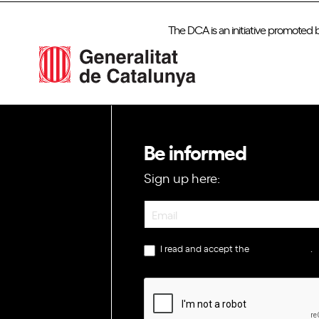
The DCA is an initiative promoted 
Be informed
Sign up here:
Newsletter
I read and accept the
privacy policy
.