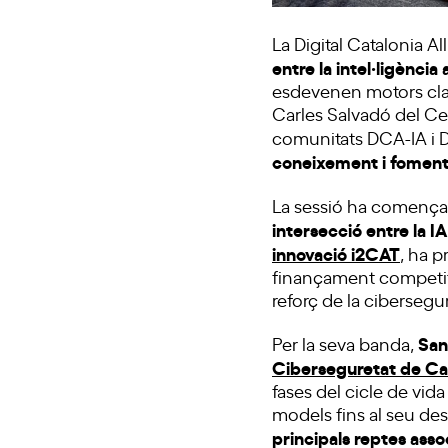
La Digital Catalonia 
entre la intel·ligència 
esdevenen motors clau 
Carles Salvadó del Cen
comunitats DCA-IA i 
coneixement i fomenta
La sessió ha començat
intersecció entre la IA
innovació i2CAT
, ha 
finançament competitiu
reforç de la cibersegu
San
Per la seva banda,
Ciberseguretat de Ca
fases del cicle de vida
models fins al seu des
principals reptes assoc