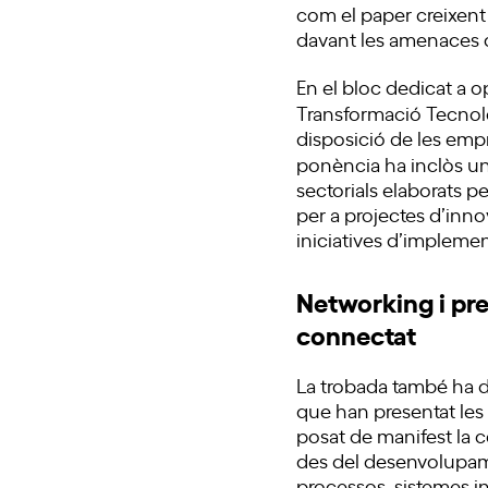
com el paper creixent d
davant les amenaces 
En el bloc dedicat a o
Transformació Tecnol
disposició de les emp
ponència ha inclòs u
sectorials elaborats p
per a projectes d’innov
iniciatives d’impleme
Networking i pr
connectat
La trobada també ha 
que han presentat les 
posat de manifest la 
des del desenvolupame
processos, sistemes i