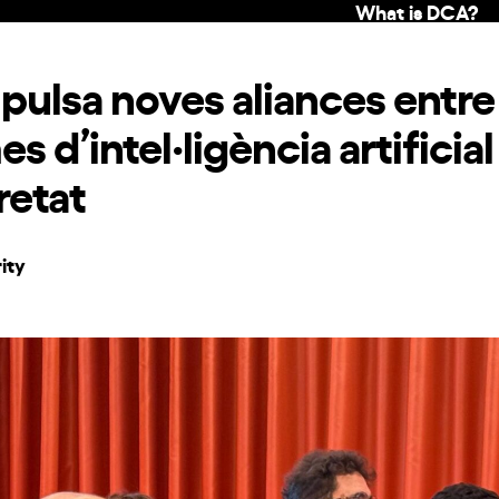
What is DCA?
ulsa noves aliances entre 
 d’intel·ligència artificial 
retat
ity