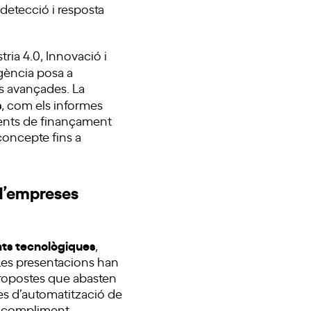
, detecció i resposta
tria 4.0, Innovació i
agència posa a
es avançades. La
s
, com els informes
uments de finançament
 concepte fins a
 d’empreses
ats tecnològiques
,
 Les presentacions han
propostes que abasten
es d’automatització de
 i compliment