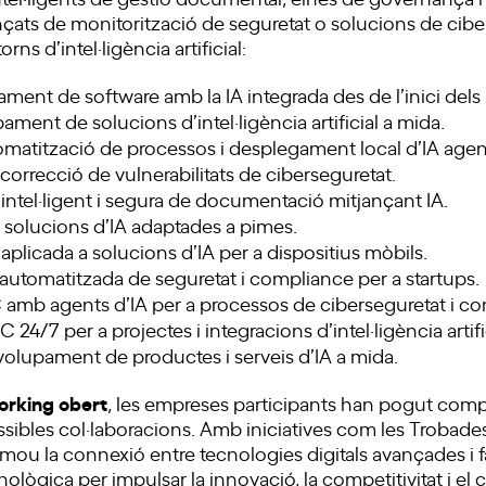
nçats de monitorització de seguretat o solucions de cibe
ns d’intel·ligència artificial:
ment de software amb la IA integrada des de l’inici dels 
ament de solucions d’intel·ligència artificial a mida.
tomatització de processos i desplegament local d’IA agen
i correcció de vulnerabilitats de ciberseguretat.
ó intel·ligent i segura de documentació mitjançant IA.
 solucions d’IA adaptades a pimes.
 aplicada a solucions d’IA per a dispositius mòbils.
 automatitzada de seguretat i compliance per a startups.
C amb agents d’IA per a processos de ciberseguretat i c
C 24/7 per a projectes i integracions d’intel·ligència artifi
volupament de productes i serveis d’IA a mida.
working obert
, les empreses participants han pogut compar
ossibles col·laboracions. Amb iniciatives com les Trobades 
mou la connexió entre tecnologies digitals avançades i fac
nològica per impulsar la innovació, la competitivitat i el