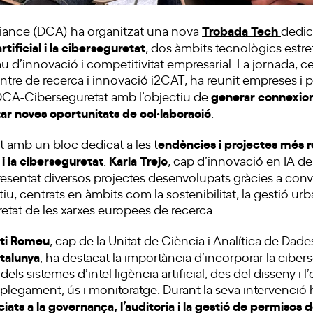
Trobada Tech
Alliance (DCA) ha organitzat una nova
dedic
artificial i la ciberseguretat
, dos àmbits tecnològics estr
d’innovació i competitivitat empresarial. La jornada, cel
tre de recerca i innovació i2CAT, ha reunit empreses i p
generar connexion
DCA-Ciberseguretat amb l’objectiu de
r noves oportunitats de col·laboració
.
endències i projectes més re
 amb un bloc dedicat a les t
 i la ciberseguretat
Karla Trejo
.
, cap d’innovació en IA de
presentat diversos projectes desenvolupats gràcies a con
, centrats en àmbits com la sostenibilitat, la gestió urba
retat de les xarxes europees de recerca.
ti Romeu
, cap de la Unitat de Ciència i Analítica de Dades
talunya
, ha destacat la importància d’incorporar la cibers
 dels sistemes d’intel·ligència artificial, des del disseny i
plegament, ús i monitoratge. Durant la seva intervenció 
iats a la governança, l’auditoria i la gestió de permisos 