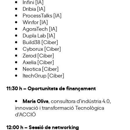
Infini [IA]
Dribia [IA]
ProcessTalks [IA]
Winfor [IA]
AgoraTech [IA]
Dupla Lab [IA]
Build38 [Ciber]
Cyborux [Ciber]
Zerod [Ciber]
Axelia [Ciber]
Neotica [Ciber]
ItechGrup [Ciber]
11:30 h – Oportunitats de finançament
Maria Oliva
, consultora d’indústria 4.0,
innovació i transformació Tecnològica
d’ACCIÓ
12:00 h – Sessió de networking