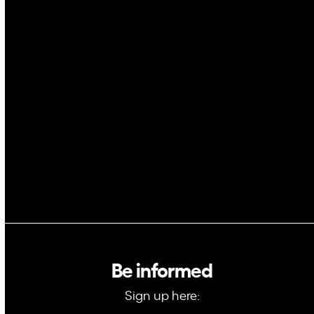
Cybersecurity
AI
Space
Blockchain
GovTech
Be informed
Sign up here: