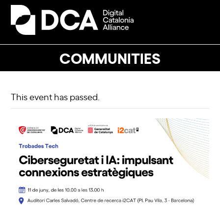
Skip
to
Open
Close
content
mobile
mobile
menu
menu
COMMUNITIES
This event has passed.