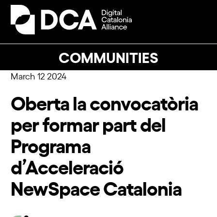
Skip
to
Open
Close
content
mobile
mobile
menu
menu
COMMUNITIES
March 12 2024
Oberta la convocatòria
per formar part del
Programa
d’Acceleració
NewSpace Catalonia