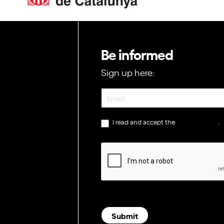
Be informed
Sign up here:
Newsletter
I read and accept the
privacy policy
.
Submit