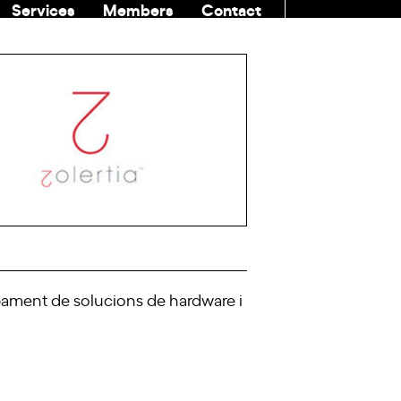
Services
Members
Contact
COMMUNITI
pament de solucions de hardware i