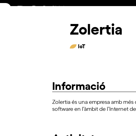
Skip
to
content
Zolertia
IoT
Informació
Zolertia és una empresa amb més d
software en l’àmbit de l’Internet d