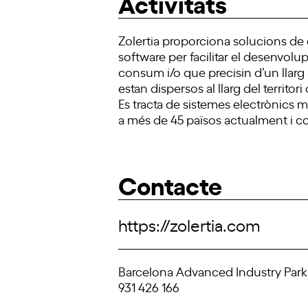
Activitats
Zolertia proporciona solucions de c
software per facilitar el desenvol
consum i/o que precisin d’un llarg
estan dispersos al llarg del territor
Es tracta de sistemes electrònics 
a més de 45 països actualment i co
Contacte
https://zolertia.com
Barcelona Advanced Industry Park,
931 426 166