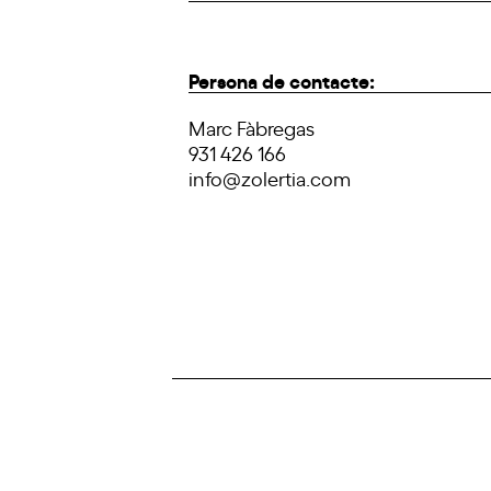
Persona de contacte:
Marc Fàbregas
931 426 166
info@zolertia.com