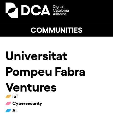
Skip
to
Open
Close
content
mobile
mobile
menu
menu
COMMUNITIES
Universitat
Pompeu Fabra
Ventures
IoT
Cybersecurity
AI