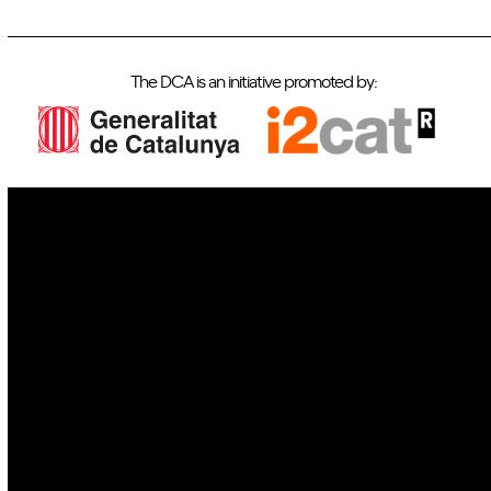
The DCA is an initiative promoted by:
IoT
Drones
Cybersecurity
AI
Space
Blockchain
GovTech