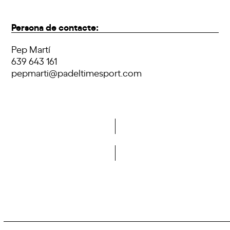
Persona de contacte:
Pep Martí
639 643 161
pepmarti@padeltimesport.com
Do you want to become a member of DCA?