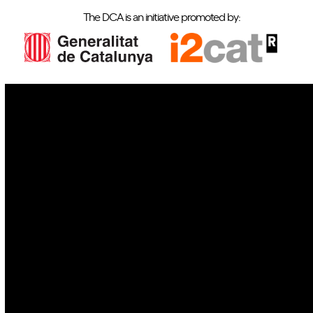
The DCA is an initiative promoted by:
IoT
Drones
Cybersecurity
AI
Space
Blockchain
GovTech