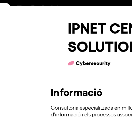
Skip
to
content
IPNET CE
SOLUTIO
Cybersecurity
Informació
Consultoria especialitzada en millo
d’informació i els processos assoc