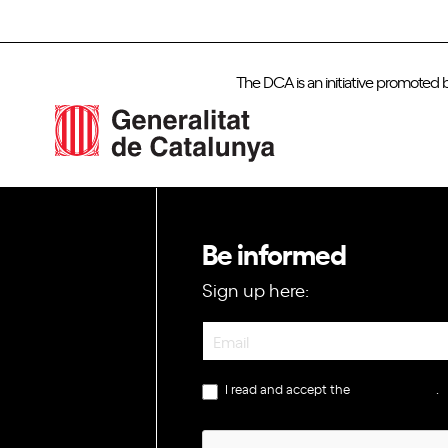
The DCA is an initiative promoted 
Be informed
Sign up here:
Newsletter
I read and accept the
privacy policy
.