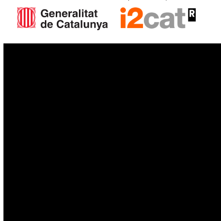
IoT
Drones
Cybersecurity
AI
Space
Blockchain
GovTech