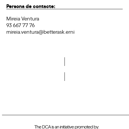
Persona de contacte:
Mireia Ventura
93 667 77 76
mireia.ventura@betterask.erni
Do you want to become a member of DCA?
The DCA is an initiative promoted by: