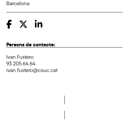
Barcelona
Persona de contacte:
Ivan Fustero
93 205 64 64
ivan.fustero@csuc.cat
Do you want to become a member of DCA?