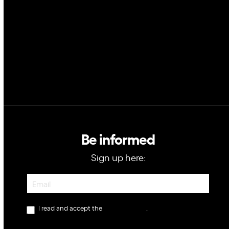
Blockchain
GovTech
Be informed
Sign up here:
Newsletter
I read and accept the
privacy policy
.