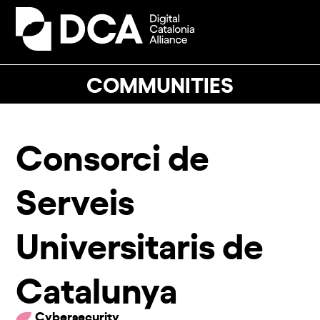
Skip
to
Open
Close
content
mobile
mobile
menu
menu
COMMUNITIES
Consorci de
Serveis
Universitaris de
Catalunya
Cybersecurity