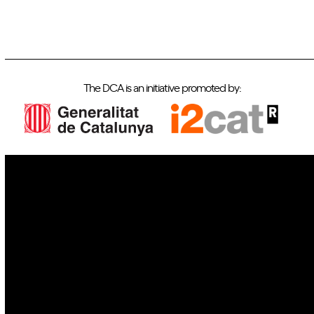
The DCA is an initiative promoted by:
IoT
Drones
Cybersecurity
AI
Space