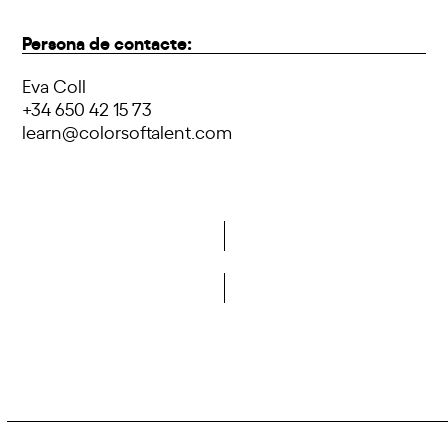
Persona de contacte:
Eva Coll
+34 650 42 15 73
learn@colorsoftalent.com
Do you want to become a member of DCA?