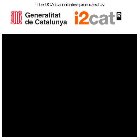
The DCA is an initiative promoted by:
IoT
Drones
Cybersecurity
AI
Space
Blockchain
GovTech