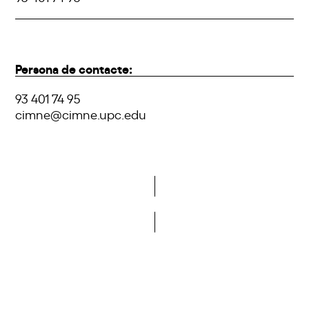
Persona de contacte:
93 401 74 95
cimne@cimne.upc.edu
Do you want to become a member of DCA?