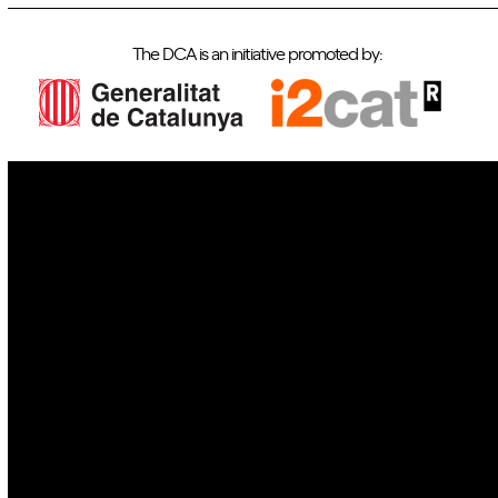
The DCA is an initiative promoted by:
IoT
Drones
Cybersecurity
AI
Space
Blockchain
GovTech