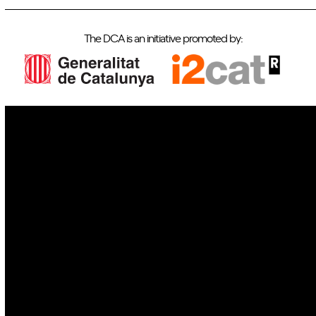
The DCA is an initiative promoted by:
IoT
Drones
Cybersecurity
AI
Space
Blockchain
GovTech