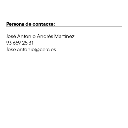
Persona de contacte:
José Antonio Andrés Martinez
93 659 25 31
Jose.antonio@cerc.es
Do you want to become a member of DCA?