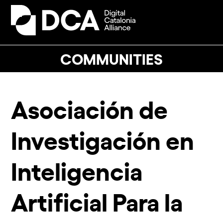
Skip
to
Open
Close
content
mobile
mobile
menu
menu
COMMUNITIES
Asociación de
Investigación en
Inteligencia
Artificial Para la