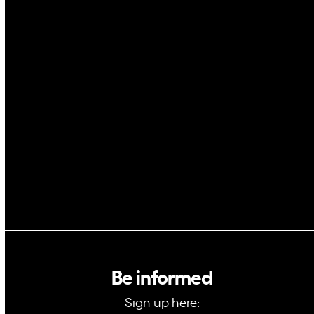
Cybersecurity
AI
Space
Blockchain
GovTech
Be informed
Sign up here: